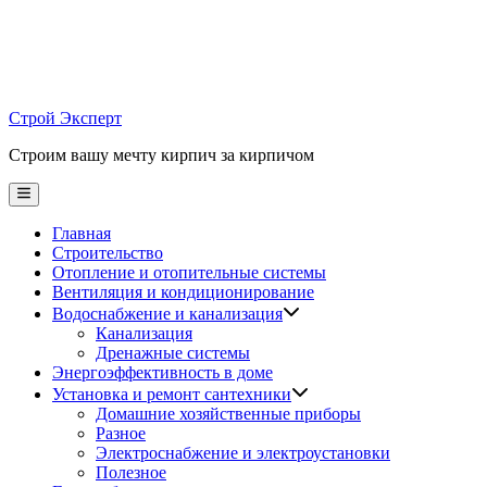
Skip
to
content
Строй Эксперт
Строим вашу мечту кирпич за кирпичом
Main
Menu
Главная
Строительство
Отопление и отопительные системы
Вентиляция и кондиционирование
Водоснабжение и канализация
Канализация
Дренажные системы
Энергоэффективность в доме
Установка и ремонт сантехники
Домашние хозяйственные приборы
Разное
Электроснабжение и электроустановки
Полезное