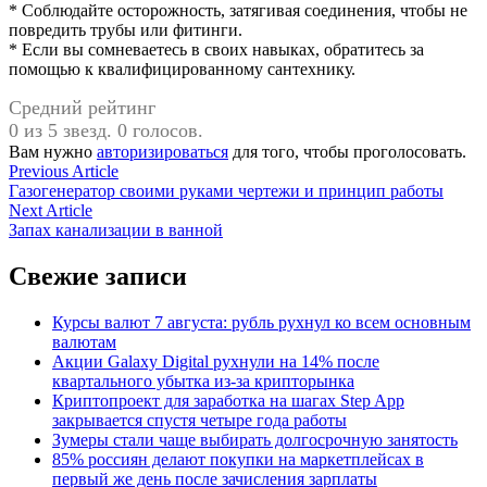
* Соблюдайте осторожность, затягивая соединения, чтобы не
повредить трубы или фитинги.
* Если вы сомневаетесь в своих навыках, обратитесь за
помощью к квалифицированному сантехнику.
Средний рейтинг
0 из 5 звезд. 0 голосов.
Вам нужно
авторизироваться
для того, чтобы проголосовать.
Навигация
Previous
Previous Article
article:
Газогенератор своими руками чертежи и принцип работы
по
Next
Next Article
записям
article:
Запах канализации в ванной
Свежие записи
Курсы валют 7 августа: рубль рухнул ко всем основным
валютам
Акции Galaxy Digital рухнули на 14% после
квартального убытка из-за крипторынка
Криптопроект для заработка на шагах Step App
закрывается спустя четыре года работы
Зумеры стали чаще выбирать долгосрочную занятость
85% россиян делают покупки на маркетплейсах в
первый же день после зачисления зарплаты