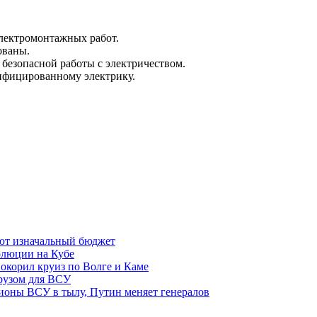
электромонтажных работ.
ованы.
безопасной работы с электричеством.
лифицированному электрику.
ют изначальный бюджет
олюции на Кубе
покорил круиз по Волге и Каме
рузом для ВСУ
пионы ВСУ в тылу, Путин меняет генералов