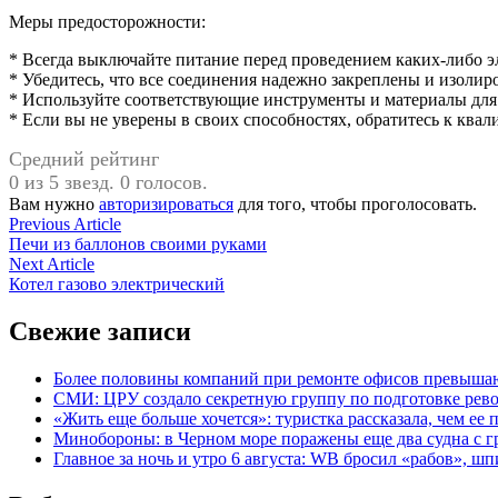
Меры предосторожности:
* Всегда выключайте питание перед проведением каких-либо 
* Убедитесь, что все соединения надежно закреплены и изолир
* Используйте соответствующие инструменты и материалы для 
* Если вы не уверены в своих способностях, обратитесь к ква
Средний рейтинг
0 из 5 звезд. 0 голосов.
Вам нужно
авторизироваться
для того, чтобы проголосовать.
Навигация
Previous
Previous Article
article:
Печи из баллонов своими руками
по
Next
Next Article
записям
article:
Котел газово электрический
Свежие записи
Более половины компаний при ремонте офисов превыша
СМИ: ЦРУ создало секретную группу по подготовке рев
«Жить еще больше хочется»: туристка рассказала, чем ее 
Минобороны: в Черном море поражены еще два судна с г
Главное за ночь и утро 6 августа: WB бросил «рабов», ш