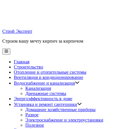
Skip
to
content
Строй Эксперт
Строим вашу мечту кирпич за кирпичом
Main
Menu
Главная
Строительство
Отопление и отопительные системы
Вентиляция и кондиционирование
Водоснабжение и канализация
Канализация
Дренажные системы
Энергоэффективность в доме
Установка и ремонт сантехники
Домашние хозяйственные приборы
Разное
Электроснабжение и электроустановки
Полезное