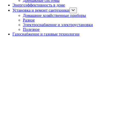
Дренажные системы
Энергоэффективность в доме
Show
Установка и ремонт сантехники
sub
Домашние хозяйственные приборы
menu
Разное
Электроснабжение и электроустановки
Полезное
Газоснабжение и газовые технологии