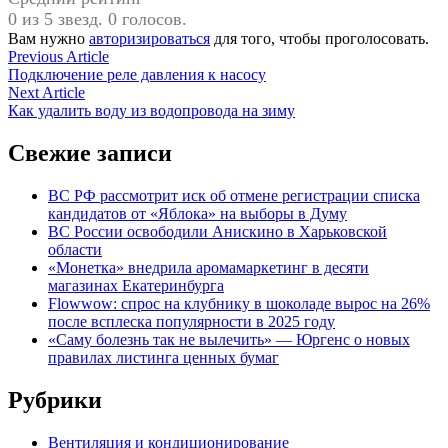
0 из 5 звезд. 0 голосов.
Вам нужно
авторизироваться
для того, чтобы проголосовать.
Навигация
Previous
Previous Article
article:
Подключение реле давления к насосу
по
Next
Next Article
записям
article:
Как удалить воду из водопровода на зиму
Свежие записи
ВС РФ рассмотрит иск об отмене регистрации списка
кандидатов от «Яблока» на выборы в Думу
ВС России освободили Анискино в Харьковской
области
«Монетка» внедрила аромамаркетинг в десяти
магазинах Екатеринбурга
Flowwow: спрос на клубнику в шоколаде вырос на 26%
после всплеска популярности в 2025 году
«Саму болезнь так не вылечить» — Юргенс о новых
правилах листинга ценных бумаг
Рубрики
Вентиляция и кондиционирование