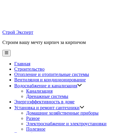
Skip
to
content
Строй Эксперт
Строим вашу мечту кирпич за кирпичом
Main
Menu
Главная
Строительство
Отопление и отопительные системы
Вентиляция и кондиционирование
Водоснабжение и канализация
Канализация
Дренажные системы
Энергоэффективность в доме
Установка и ремонт сантехники
Домашние хозяйственные приборы
Разное
Электроснабжение и электроустановки
Полезное