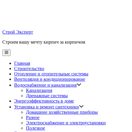
Skip
to
content
Строй Эксперт
Строим вашу мечту кирпич за кирпичом
Main
Menu
Главная
Строительство
Отопление и отопительные системы
Вентиляция и кондиционирование
Водоснабжение и канализация
Канализация
Дренажные системы
Энергоэффективность в доме
Установка и ремонт сантехники
Домашние хозяйственные приборы
Разное
Электроснабжение и электроустановки
Полезное