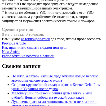
* Если УЗО не проходит проверку, его следует немедленно
заменить квалифицированным электриком.
* Никогда не обходите УЗО или не отключайте его. УЗО
является важным устройством безопасности, которое
защищает от поражения электрическим током и пожаров.
Средний рейтинг
0 из 5 звезд. 0 голосов.
Вам нужно
авторизироваться
для того, чтобы проголосовать.
Навигация
Previous
Previous Article
article:
Как правильно сделать поддон под душ
по
Next
Next Article
записям
article:
Расположение розетки в ванной
Свежие записи
Не мясо, а сахар? Ученые предложили новую версию
эволюции человеческого мозга
Сгорели крупнейший склад и офис в Киеве: Delta Plus
ушла с Украины после удара
Малоимущий приезжий решил дать взятку. 2 млн
рублей. Деньги собрал на русской социалке?
Лукашенко рассказал чиновникам, чего не хватает в
системе госуправления