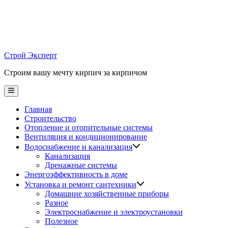
Skip
to
content
Строй Эксперт
Строим вашу мечту кирпич за кирпичом
Main
Menu
Главная
Строительство
Отопление и отопительные системы
Вентиляция и кондиционирование
Водоснабжение и канализация
Канализация
Дренажные системы
Энергоэффективность в доме
Установка и ремонт сантехники
Домашние хозяйственные приборы
Разное
Электроснабжение и электроустановки
Полезное