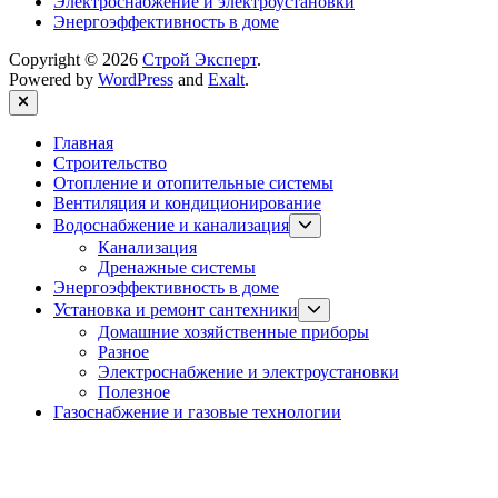
Электроснабжение и электроустановки
Энергоэффективность в доме
Copyright © 2026
Строй Эксперт
.
Powered by
WordPress
and
Exalt
.
Close
Главная
Строительство
Отопление и отопительные системы
Вентиляция и кондиционирование
Show
Водоснабжение и канализация
sub
Канализация
menu
Дренажные системы
Энергоэффективность в доме
Show
Установка и ремонт сантехники
sub
Домашние хозяйственные приборы
menu
Разное
Электроснабжение и электроустановки
Полезное
Газоснабжение и газовые технологии