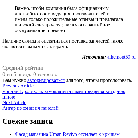
Важно, чтобы компания была официальным
дистрибьютором ведущих производителей и
имела только положительные отзывы и предлагала
широкий спектр услуг, включая гарантийное
обслуживание и ремонт.
Наличие склада и оперативная поставка запчастей также
являются важными факторами.
Источник:
allremont59.ru
Средний рейтинг
0 из 5 звезд. 0 голосов.
Вам нужно
авторизироваться
для того, чтобы проголосовать.
Навигация
Previous
Previous Article
article:
Чорний Кролик: як замовляти інтимні товари за вигідною
по
ціною
записям
Next
Next Article
article:
Ангар из сэндвич панелей
Свежие записи
Фасад магазина Urban Revivo отсылает к крышам