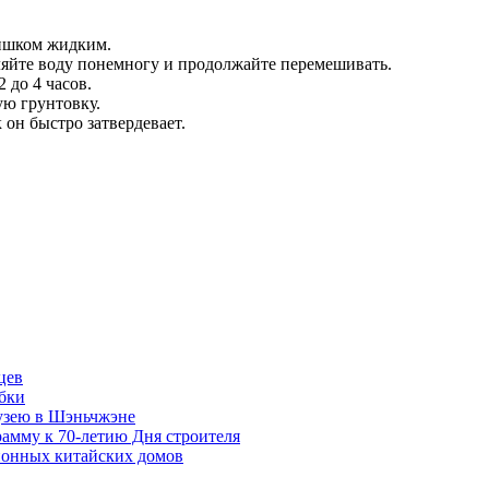
лишком жидким.
ляйте воду понемногу и продолжайте перемешивать.
 до 4 часов.
ую грунтовку.
 он быстро затвердевает.
цев
бки
музею в Шэньчжэне
амму к 70-летию Дня строителя
ионных китайских домов