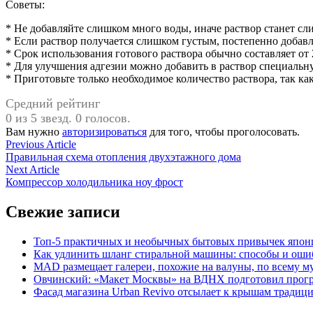
Советы:
* Не добавляйте слишком много воды, иначе раствор станет с
* Если раствор получается слишком густым, постепенно добав
* Срок использования готового раствора обычно составляет от 2
* Для улучшения адгезии можно добавить в раствор специальн
* Приготовьте только необходимое количество раствора, так как
Средний рейтинг
0 из 5 звезд. 0 голосов.
Вам нужно
авторизироваться
для того, чтобы проголосовать.
Навигация
Previous
Previous Article
article:
Правильная схема отопления двухэтажного дома
по
Next
Next Article
записям
article:
Компрессор холодильника ноу фрост
Свежие записи
Топ-5 практичных и необычных бытовых привычек япон
Как удлинить шланг стиральной машины: способы и оши
MAD размещает галереи, похожие на валуны, по всему 
Овчинский: «Макет Москвы» на ВДНХ подготовил прогр
Фасад магазина Urban Revivo отсылает к крышам традиц