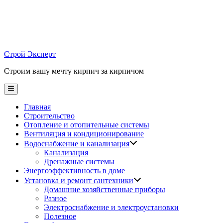
Skip
to
content
Строй Эксперт
Строим вашу мечту кирпич за кирпичом
Main
Menu
Главная
Строительство
Отопление и отопительные системы
Вентиляция и кондиционирование
Водоснабжение и канализация
Канализация
Дренажные системы
Энергоэффективность в доме
Установка и ремонт сантехники
Домашние хозяйственные приборы
Разное
Электроснабжение и электроустановки
Полезное