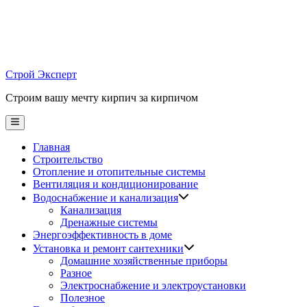
Skip
to
content
Строй Эксперт
Строим вашу мечту кирпич за кирпичом
Main
Menu
Главная
Строительство
Отопление и отопительные системы
Вентиляция и кондиционирование
Водоснабжение и канализация
Канализация
Дренажные системы
Энергоэффективность в доме
Установка и ремонт сантехники
Домашние хозяйственные приборы
Разное
Электроснабжение и электроустановки
Полезное