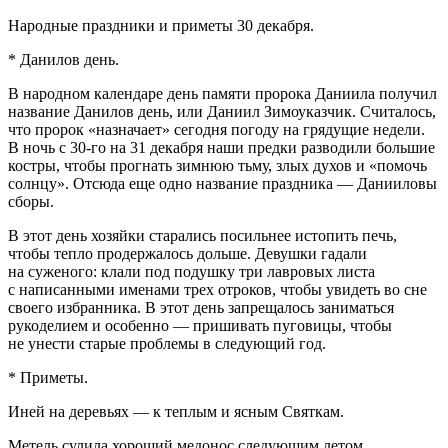
Народные праздники и приметы 30 декабря.
* Данилов день.
В народном календаре день памяти пророка Даниила получил
название Данилов день, или Даниил Зимоуказчик. Считалось,
что пророк «назначает» сегодня погоду на грядущие недели.
В ночь с 30-го на 31 декабря наши предки разводили большие
костры, чтобы прогнать зимнюю тьму, злых духов и «помочь
солнцу». Отсюда еще одно название праздника — Данииловы
сборы.
В этот день хозяйки старались посильнее истопить печь,
чтобы тепло продержалось дольше. Девушки гадали
на суженого: клали под подушку три лавровых листа
с написанными именами трех отроков, чтобы увидеть во сне
своего избранника. В этот день запрещалось заниматься
рукоделием и особенно — пришивать пуговицы, чтобы
не унести старые проблемы в следующий год.
* Приметы.
Иней на деревьях — к теплым и ясным Святкам.
Метель сулила хороший медонос следующим летом.