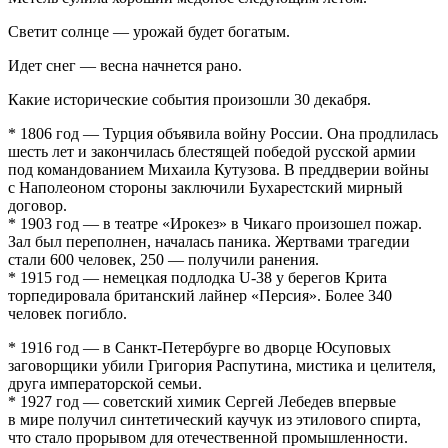
Светит солнце — урожай будет богатым.
Идет снег — весна начнется рано.
Какие исторические события произошли 30 декабря.
* 1806 год — Турция объявила войну России. Она продлилась
шесть лет и закончилась блестящей победой русской армии
под командованием Михаила Кутузова. В преддверии войны
с Наполеоном стороны заключили Бухарестский мирный
договор.
* 1903 год — в театре «Ирокез» в Чикаго произошел пожар.
Зал был переполнен, началась паника. Жертвами трагедии
стали 600 человек, 250 — получили ранения.
* 1915 год — немецкая подлодка U-38 у берегов Крита
торпедировала британский лайнер «Персия». Более 340
человек погибло.
* 1916 год — в Санкт-Петербурге во дворце Юсуповых
заговорщики убили Григория Распутина, мистика и целителя,
друга императорской семьи.
* 1927 год — советский химик Сергей Лебедев впервые
в мире получил синтетический каучук из этилового спирта,
что стало прорывом для отечественной промышленности.