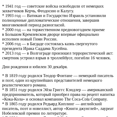
* 1941 год — советские войска освободили от немецких
захватчиков Керчь, Феодосию и Калугу.
* 1993 год — Ватикан и Государство Израиль установили
полноценные дипломатические отношения, завершив
многовековой период разногласий.
* 2000 год — на торжественном предновогоднем приеме
в Большом Кремлевском дворце впервые официально
исполнен новый Гимн России.
* 2006 год — в Багдаде состоялась казнь свергнутого
президента Ирака Саддама Хусейна.
* 2013 год — в Волгограде произошел террористический акт:
смертник устроил взрыв в троллейбусе, погибли 16 человек.
Дни рождения и юбилеи 30 декабря.
* В 1819 году родился Теодор Фонтане — немецкий писатель
и поэт, один из крупнейших представителей немецкого
реалистического романа.
* В 1851 году родился Эйза Григгс Кэндлер — американский
предприниматель, который приобрел права на рецепт напитка
«Кока-Кола» и основал компанию The Coca-Cola Company.
* В 1865 году родился Редьярд Киплинг — английский
писатель, поэт и новеллист, автор «Книги джунглей», лауреат
Нобелевской премии по литературе.