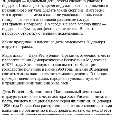
30 декабря — идеальный день, чтобы спокойно упаковать
подарки. Пока еще есть время подумать, как из привычного
праздничного ритуала сделать яркий сюрприз. Интересно,
что в древние времена в качестве упаковки использовали
глину — из нее изготавливали различные сосуды
для хранения подарков. Но сегодня выбор гораздо шире —
подарочная бумага, конфетти, яркие ленты. Вложите
в подарок открытку с теплыми пожеланиями.
Какие праздники и памятные даты отмечаются 30 декабря
в других странах.
Мадагаскар — День Республики. Праздник отмечают в честь
провозглашения Демократической Республики Мадагаскар
в 1975 году. Хотя полную независимость от Франции
государство получило в июне 1960 года, именно 30 декабря
считается днем национального самоопределения. В праздник
проходят военные парады, народные гулянья с музыкой
и традиционными танцами хира гаси.
День Рисаля — Филиппины. Национальный день памяти
и траура установлен в честь доктора Хосе Рисаля — писателя,
поэта, ученого и национального героя Филиппин. 30 декабря
1896 года Рисаль был расстрелян испанскими колониальными
властями по обвинению в подстрекательстве к мятежу. В этот
день по всей стране вывешивают флаги, проходят возложения