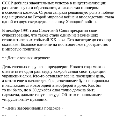
СССР добился значительных успехов в индустриализации,
развитии науки и образования, а также стал пионером
в освоении космоса. Страна сыграла решающую роль в победе
над нацизмом во Второй мировой войне и впоследствии стала
одной из двух сверхдержав в эпоху Холодной войны.
В декабре 1991 года Советский Союз прекратил свое
существование, что также стало одним из важнейших
геополитических событий XX века. Его наследие до сих пор
оказывает большое влияние на постсоветское пространство
и мировую политику.
* ~День елочных игрушек~
День елочных игрушек в преддверии Нового года можно
отметить не один раз, ведь у каждой семьи свои традиции
украшения елки. Кто-то оставляет все на последний день,
а кто-то еще в начале декабря развешивает бусы и гирлянды
и наслаждается новогодней атмосферой в доме. Как бы
то ни было, но к 30 декабря елка точно должна быть
наряжена, дальше тянуть некуда! Об этом и напоминает
«игрушечный» праздник.
* ~День заворачивания подарков~