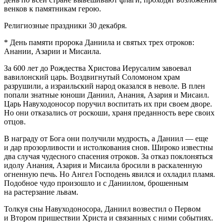
венков к памятникам герою.
Религиозные праздники 30 декабря.
* День памяти пророка Даниила и святых трех отроков:
Анании, Азарии и Мисаила.
За 600 лет до Рождества Христова Иерусалим завоевал
вавилонский царь. Воздвигнутый Соломоном храм
разрушили, а израильский народ оказался в неволе. В плен
попали знатные юноши Даниил, Анания, Азария и Мисаил.
Царь Навуходоносор поручил воспитать их при своем дворе.
Но они отказались от роскоши, храня преданность вере своих
отцов.
В награду от Бога они получили мудрость, а Даниил — еще
и дар прозорливости и истолкования снов. Широко известны
два случая чудесного спасения отроков. За отказ поклоняться
идолу Анания, Азария и Мисаила бросили в раскаленную
огненную печь. Но Ангел Господень явился и охладил пламя.
Подобное чудо произошло и с Даниилом, брошенным
на растерзание львам.
Толкуя сны Навуходоносора, Даниил возвестил о Первом
и Втором пришествии Христа и связанных с ними событиях.