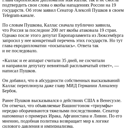
подтвердить свои слова о якобы нападениях России на 19
государств. Об этом заявил Сенатор Алексей Пушков в своем
Telegram-канале.
По словам Пушкова, Каллас сначала публично заявила,
что Россия за последние 200 лет якобы атаковала 19 стран.
Однако после этого депутат Европарламента из Люксембурга
запросил у нее конкретный перечень этих государств. Но тут
глава евродипломатии «посыпалась». Ответа так
и не последовало.
«Каллас и ее аппарат считали 35 дней, не сосчитали
и направили депутату невнятный расплывчатый ответ», —
написал Пушков.
Он добавил, что в абсурдности собственных высказываний
Каллас переплюнула даже главу МИД Германии Анналену
Бербок.
Ранее Пушков высказывался о действиях США в Венесуэле.
Он отмечал, что объявляемые Вашингтоном «триумфы»
нередко оборачиваются тяжелыми последствиями. Сенатор
напоминал о примерах Ирака, Афганистана и Ливии. По его
мнению, подобная политика возвращает мир к логике
силового давления и империализма.