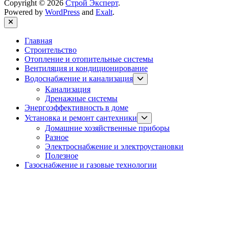
Copyright © 2026
Строй Эксперт
.
Powered by
WordPress
and
Exalt
.
Close
Главная
Строительство
Отопление и отопительные системы
Вентиляция и кондиционирование
Show
Водоснабжение и канализация
sub
Канализация
menu
Дренажные системы
Энергоэффективность в доме
Show
Установка и ремонт сантехники
sub
Домашние хозяйственные приборы
menu
Разное
Электроснабжение и электроустановки
Полезное
Газоснабжение и газовые технологии