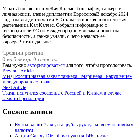
Узнать больше по темеКая Каллас: биография, карьера и
личная жизнь главы дипломатии ЕвросоюзаВ декабре 2024
года главой дипломатии ЕС стала эстонская политическая
деятельница Кая Каллас. Собрали информацию о
руководителе ЕС по международным делам и политике
безопасности, а также узнали, с чего началась ее
карьера.Читать дальше
Средний рейтинг
0 из 5 звезд. 0 голосов.
Вам нужно
авторизироваться
для того, чтобы проголосовать.
Навигация
Previous
Previous Article
article:
МИД России назвал захват танкера «Маринера» нарушением
по
международного права
записям
Next
Next Article
article:
Трамп испугался соседства с Россией и Китаем в случае
захвата Гренландии
Свежие записи
Курсы валют 7 августа: рубль рухнул ко всем основным
валютам
Акции Galaxy Digital рухнули на 14% после