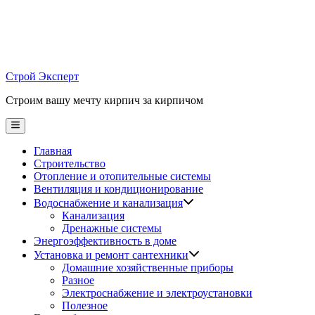
Skip
to
content
Строй Эксперт
Строим вашу мечту кирпич за кирпичом
Main
Menu
Главная
Строительство
Отопление и отопительные системы
Вентиляция и кондиционирование
Водоснабжение и канализация
Канализация
Дренажные системы
Энергоэффективность в доме
Установка и ремонт сантехники
Домашние хозяйственные приборы
Разное
Электроснабжение и электроустановки
Полезное