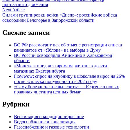
по
протестного движения
записям
Next
Next Article
article:
Силами группировки войск «Днепр»: российские войска
освободили Белогорье в Запорожской области
Свежие записи
ВС РФ рассмотрит иск об отмене регистрации списка
кандидатов от «Яблока» на выборы в Думу
ВС России освободили Анискино в Харьковской
области
«Монетка» внедрила аромамаркетинг в десяти
магазинах Екатеринбурга
Flowwow: спрос на клубнику в шоколаде вырос на 26%
после всплеска популярности в 2025 году
«Саму болезнь так не вылечить» — Юргенс о новых
правилах листинга ценных бумаг
Рубрики
Вентиляция и кондиционирование
Водоснабжение и канализация
Газоснабжение и газовые технологии