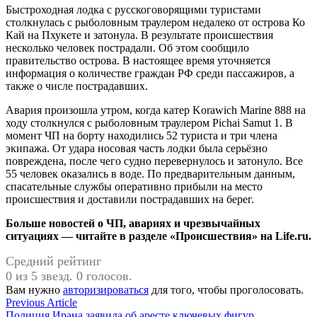
Быстроходная лодка с русскоговорящими туристами
столкнулась с рыболовным траулером недалеко от острова Ко
Кай на Пхукете и затонула. В результате происшествия
несколько человек пострадали. Об этом сообщило
правительство острова. В настоящее время уточняется
информация о количестве граждан РФ среди пассажиров, а
также о числе пострадавших.
Авария произошла утром, когда катер Korawich Marine 888 на
ходу столкнулся с рыболовным траулером Pichai Samut 1. В
момент ЧП на борту находились 52 туриста и три члена
экипажа. От удара носовая часть лодки была серьёзно
повреждена, после чего судно перевернулось и затонуло. Все
55 человек оказались в воде. По предварительным данным,
спасательные службы оперативно прибыли на место
происшествия и доставили пострадавших на берег.
Больше новостей о ЧП, авариях и чрезвычайных
ситуациях — читайте в разделе «Происшествия» на Life.ru.
Средний рейтинг
0 из 5 звезд. 0 голосов.
Вам нужно
авторизироваться
для того, чтобы проголосовать.
Навигация
Previous
Previous Article
article:
Полиция Ирана заявила об аресте ключевых фигур