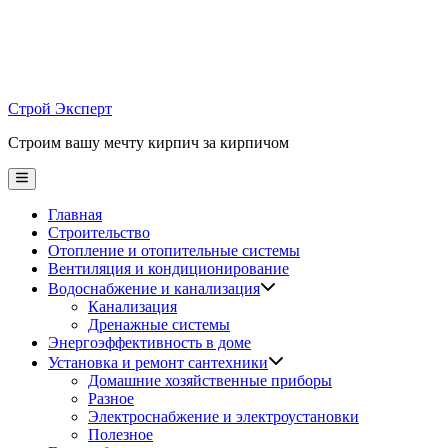
Skip
to
content
Строй Эксперт
Строим вашу мечту кирпич за кирпичом
Main
Menu
Главная
Строительство
Отопление и отопительные системы
Вентиляция и кондиционирование
Водоснабжение и канализация
Канализация
Дренажные системы
Энергоэффективность в доме
Установка и ремонт сантехники
Домашние хозяйственные приборы
Разное
Электроснабжение и электроустановки
Полезное