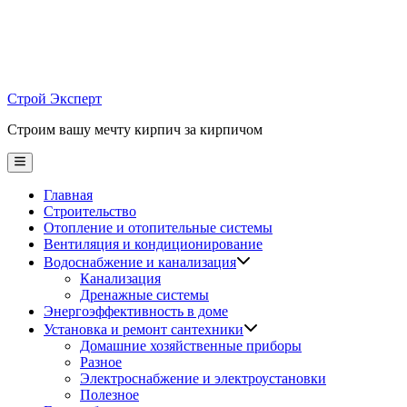
Skip
to
content
Строй Эксперт
Строим вашу мечту кирпич за кирпичом
Main
Menu
Главная
Строительство
Отопление и отопительные системы
Вентиляция и кондиционирование
Водоснабжение и канализация
Канализация
Дренажные системы
Энергоэффективность в доме
Установка и ремонт сантехники
Домашние хозяйственные приборы
Разное
Электроснабжение и электроустановки
Полезное