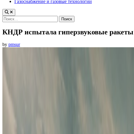
Газоснабжение и газовые технологии
Найти:
КНДР испытала гиперзвуковые ракеты 
by
pmsur