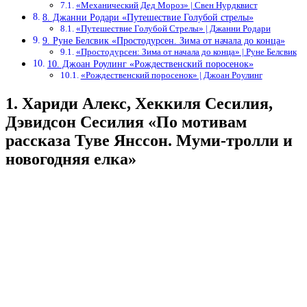
«Механический Дед Мороз» | Свен Нурдквист
8. Джанни Родари «Путешествие Голубой стрелы»
«Путешествие Голубой Стрелы» | Джанни Родари
9. Руне Белсвик «Простодурсен. Зима от начала до конца»
«Простодурсен: Зима от начала до конца» | Руне Белсвик
10. Джоан Роулинг «Рождественский поросенок»
«Рождественский поросенок» | Джоан Роулинг
1. Хариди Алекс, Хеккиля Сесилия,
Дэвидсон Сесилия «По мотивам
рассказа Туве Янссон. Муми-тролли и
новогодняя елка»