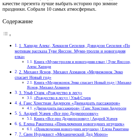
качестве презента лучше выбрать историю про зимние
праздники. Собрали 10 самых атмосферных.
Содержание
1. Хариди Алекс, Хеккиля Сесилия, Дэвидсон Сесилия «По
мотивам рассказа Туве Янссон. Муми-тролли и новогодняя
елка»
Книга «Муми-тролли и новогодняя елка» | Туве Янссон,
Алекс Хариди
2. Михаил Яснов, Михаил Ахманов «Медвежонок Энко
спасает Новый год»
Книга «Медвежонок Энко спасает Новый год» | Михаил
Яснов, Михаил Ахманов
3. Ульф Старк «Рождество в лесу»
«Рождество в лесу» | Ульф Старк
4. Ганс Христиан Андерсен «Двенадцать пассажиров»
«Двенадцать пассажиров» | Ганс Христиан Андерсен
5. Андрей Усачев «Все про Дедморозовку»
Книга «Все про Дедморозовку» | Андрей Усачев
6. Елена Ракитина «Приключения новогодних игрушек»
«Приключения новогодних игрушек» | Елена Ракитина
7. Свен Нурдквист «Механический Дед Мороз»