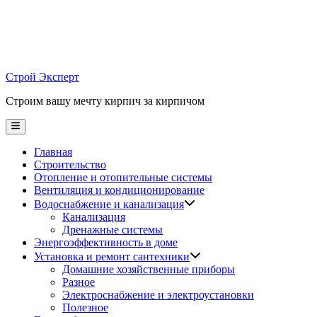
Skip
to
content
Строй Эксперт
Строим вашу мечту кирпич за кирпичом
Main
Menu
Главная
Строительство
Отопление и отопительные системы
Вентиляция и кондиционирование
Водоснабжение и канализация
Канализация
Дренажные системы
Энергоэффективность в доме
Установка и ремонт сантехники
Домашние хозяйственные приборы
Разное
Электроснабжение и электроустановки
Полезное