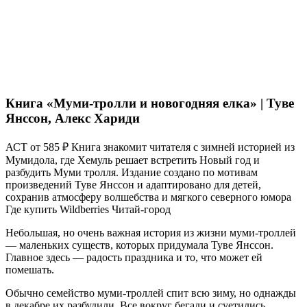
Книга «Муми-тролли и новогодняя елка» | Туве
Янссон, Алекс Хариди
АСТ от 585 ₽ Книга знакомит читателя с зимней историей из
Мумидола, где Хемуль решает встретить Новый год и
разбудить Муми тролля. Издание создано по мотивам
произведений Туве Янссон и адаптировано для детей,
сохранив атмосферу волшебства и мягкого северного юмора
Где купить Wildberries Читай-город
Небольшая, но очень важная история из жизни муми-троллей
— маленьких существ, которых придумала Туве Янссон.
Главное здесь — радость праздника и то, что может ей
помешать.
Обычно семейство муми-троллей спит всю зиму, но однажды
в декабре их разбудили. Все вокруг бегали и суетились,