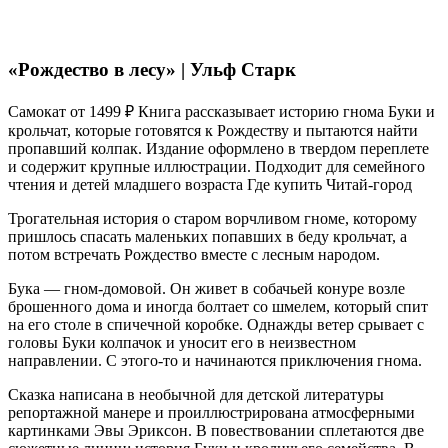
«Рождество в лесу» | Ульф Старк
Самокат от 1499 ₽ Книга рассказывает историю гнома Буки и
крольчат, которые готовятся к Рождеству и пытаются найти
пропавший колпак. Издание оформлено в твердом переплете
и содержит крупные иллюстрации. Подходит для семейного
чтения и детей младшего возраста Где купить Читай-город
Трогательная история о старом ворчливом гноме, которому
пришлось спасать маленьких попавших в беду крольчат, а
потом встречать Рождество вместе с лесным народом.
Бука — гном-домовой. Он живет в собачьей конуре возле
брошенного дома и иногда болтает со шмелем, который спит
на его столе в спичечной коробке. Однажды ветер срывает с
головы Буки колпачок и уносит его в неизвестном
направлении. С этого-то и начинаются приключения гнома.
Сказка написана в необычной для детской литературы
репортажной манере и проиллюстрирована атмосферными
картинками Эвы Эриксон. В повествовании сплетаются две