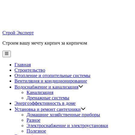
Skip
to
content
Строй Эксперт
Строим вашу мечту кирпич за кирпичом
Main
Menu
Главная
Строительство
Отопление и отопительные системы
Вентиляция и кондиционирование
Водоснабжение и канализация
Канализация
Дренажные системы
Энергоэффективность в доме
Установка и ремонт сантехники
Домашние хозяйственные приборы
Разное
Электроснабжение и электроустановки
Полезное