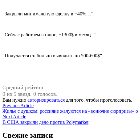
“Закрыли минимальную сделку в +40%…”
“Сейчас работаем в плюс, +1300$ в месяц..”
“Получается стабильно выводить по 500-600$”
Средний рейтинг
0 из 5 звезд. 0 голосов.
Вам нужно
авторизироваться
для того, чтобы проголосовать.
Навигация
Previous
Previous Article
article:
Жилье с душком: россияне жалуются на «вонючие сюрпризы» о
по
Next
Next Article
записям
article:
В США закрыли дело против Polymarket
Свежие записи