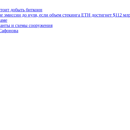
стоит добыть биткоин
 эмиссии до нуля, если объем стекинга ETH достигнет $112 мл
даме
ианты и схемы сооружения
 Сафонова