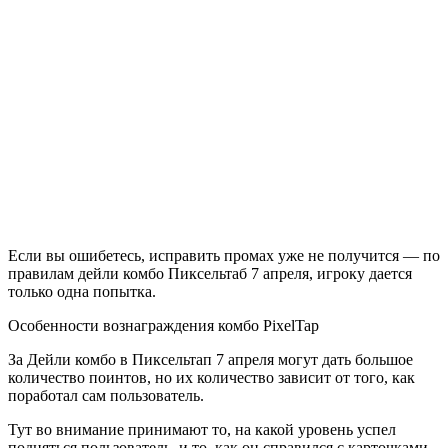
Если вы ошибетесь, исправить промах уже не получится — по
правилам дейли комбо Пиксельтаб 7 апреля, игроку дается
только одна попытка.
Особенности вознаграждения комбо PixelTap
За Дейли комбо в Пиксельтап 7 апреля могут дать большое
количество поинтов, но их количество зависит от того, как
поработал сам пользователь.
Тут во внимание принимают то, на какой уровень успел
подняться пользователь, и то, как он справился с карточками