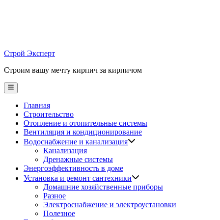
Skip
to
content
Строй Эксперт
Строим вашу мечту кирпич за кирпичом
Main
Menu
Главная
Строительство
Отопление и отопительные системы
Вентиляция и кондиционирование
Водоснабжение и канализация
Канализация
Дренажные системы
Энергоэффективность в доме
Установка и ремонт сантехники
Домашние хозяйственные приборы
Разное
Электроснабжение и электроустановки
Полезное