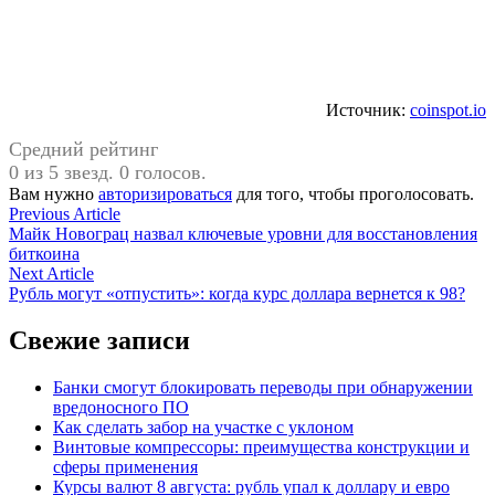
Источник:
coinspot.io
Средний рейтинг
0 из 5 звезд. 0 голосов.
Вам нужно
авторизироваться
для того, чтобы проголосовать.
Навигация
Previous
Previous Article
article:
Майк Новограц назвал ключевые уровни для восстановления
по
биткоина
записям
Next
Next Article
article:
Рубль могут «отпустить»: когда курс доллара вернется к 98?
Свежие записи
Банки смогут блокировать переводы при обнаружении
вредоносного ПО
Как сделать забор на участке с уклоном
Винтовые компрессоры: преимущества конструкции и
сферы применения
Курсы валют 8 августа: рубль упал к доллару и евро