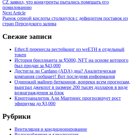
article:
CZ заявил, что конкуренты пытались помешать его
по
помилованию
записям
Next
Next Article
article:
Рынок серной кислоты столкнулся с дефицитом поставок из
стран Персидского залива
Свежие записи
Ether.fi перенесла рестейкинг из weETH в отдельный
токен
История бриллианта за $5000, NFT на основе которого
был продан за $43,000
Достигла ли Cardano (ADA) дна? Аналитическая
компания сообщает! Вот последняя информация
Одинокий майнер биткоинов, вопреки всем прогнозам,
выиграл джекпот в размере 200 тысяч долларов в виде
вознаграждения за блок
Криптоаналитик Али Мартинес прогнозирует рост
эфириума до $3,000
Рубрики
Вентиляция и кондиционирование
Водоснабжение и канализация