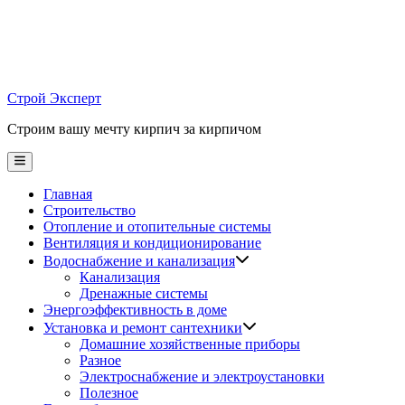
Skip
to
content
Строй Эксперт
Строим вашу мечту кирпич за кирпичом
Main
Menu
Главная
Строительство
Отопление и отопительные системы
Вентиляция и кондиционирование
Водоснабжение и канализация
Канализация
Дренажные системы
Энергоэффективность в доме
Установка и ремонт сантехники
Домашние хозяйственные приборы
Разное
Электроснабжение и электроустановки
Полезное