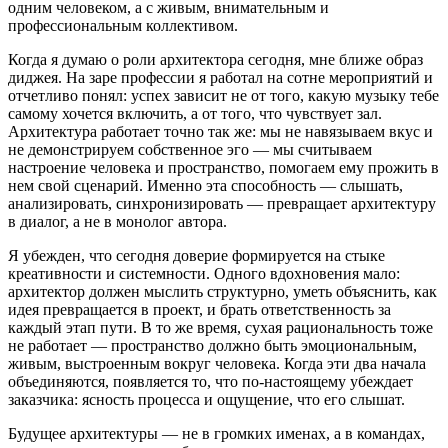
одним человеком, а с живым, внимательным и
профессиональным коллективом.
Когда я думаю о роли архитектора сегодня, мне ближе образ
диджея. На заре профессии я работал на сотне мероприятий и
отчетливо понял: успех зависит не от того, какую музыку тебе
самому хочется включить, а от того, что чувствует зал.
Архитектура работает точно так же: мы не навязываем вкус и
не демонстрируем собственное эго — мы считываем
настроение человека и пространство, помогаем ему прожить в
нем свой сценарий. Именно эта способность — слышать,
анализировать, синхронизировать — превращает архитектуру
в диалог, а не в монолог автора.
Я убежден, что сегодня доверие формируется на стыке
креативности и системности. Одного вдохновения мало:
архитектор должен мыслить структурно, уметь объяснить, как
идея превращается в проект, и брать ответственность за
каждый этап пути. В то же время, сухая рациональность тоже
не работает — пространство должно быть эмоциональным,
живым, выстроенным вокруг человека. Когда эти два начала
объединяются, появляется то, что по-настоящему убеждает
заказчика: ясность процесса и ощущение, что его слышат.
Будущее архитектуры — не в громких именах, а в командах,