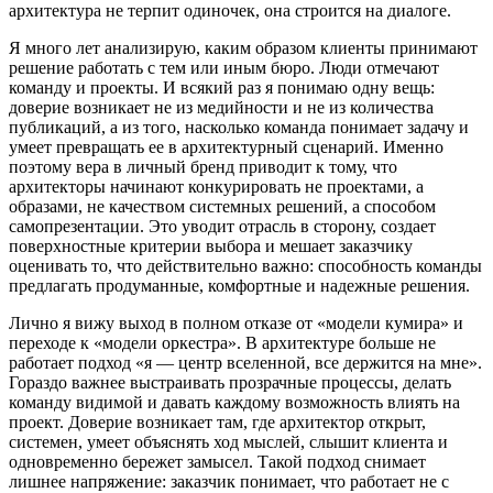
архитектура не терпит одиночек, она строится на диалоге.
Я много лет анализирую, каким образом клиенты принимают
решение работать с тем или иным бюро. Люди отмечают
команду и проекты. И всякий раз я понимаю одну вещь:
доверие возникает не из медийности и не из количества
публикаций, а из того, насколько команда понимает задачу и
умеет превращать ее в архитектурный сценарий. Именно
поэтому вера в личный бренд приводит к тому, что
архитекторы начинают конкурировать не проектами, а
образами, не качеством системных решений, а способом
самопрезентации. Это уводит отрасль в сторону, создает
поверхностные критерии выбора и мешает заказчику
оценивать то, что действительно важно: способность команды
предлагать продуманные, комфортные и надежные решения.
Лично я вижу выход в полном отказе от «модели кумира» и
переходе к «модели оркестра». В архитектуре больше не
работает подход «я — центр вселенной, все держится на мне».
Гораздо важнее выстраивать прозрачные процессы, делать
команду видимой и давать каждому возможность влиять на
проект. Доверие возникает там, где архитектор открыт,
системен, умеет объяснять ход мыслей, слышит клиента и
одновременно бережет замысел. Такой подход снимает
лишнее напряжение: заказчик понимает, что работает не с