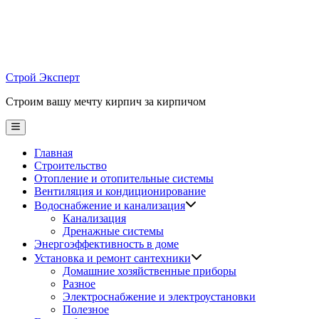
Skip
to
content
Строй Эксперт
Строим вашу мечту кирпич за кирпичом
Main
Menu
Главная
Строительство
Отопление и отопительные системы
Вентиляция и кондиционирование
Водоснабжение и канализация
Канализация
Дренажные системы
Энергоэффективность в доме
Установка и ремонт сантехники
Домашние хозяйственные приборы
Разное
Электроснабжение и электроустановки
Полезное