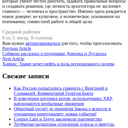
которые умеют честно работать, задавать правильные вопросы
и создавать решения, где личность архитектора не заслоняет
главного — человека и пространство. Именно здесь рождается
новое доверие: не культовое, а человеческое, основанное на
понимании, совместной работе и общей цели.
Средний рейтинг
0 из 5 звезд. 0 голосов.
Вам нужно
авторизироваться
для того, чтобы проголосовать.
Навигация
Previous
Previous Article
article:
Собянин рассказал о поддержке Донецка и Луганска
по
Next
Next Article
записям
article:
Харрис: Трамп хочет нефть и роль регионального лидера
Свежие записи
Как Россию попытались сравнить с Венгрией и
Словакией. Комментарий Георгия Бовта
В поведении крупных китов, использующих XRP,
наблюдаются необычные движения
Обратный отсчет до принятия Закона о ясности в
отношении криптовалют: новые события!
Cosmos Labs и Zeeve заключили партнерство
Трубчатые радиаторы отопления: плюсы и минусы,