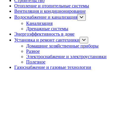
Строительство
Отопление и отопительные системы
Вентиляция и кондиционирование
Show
Водоснабжение и канализация
sub
Канализация
menu
Дренажные системы
Энергоэффективность в доме
Show
Установка и ремонт сантехники
sub
Домашние хозяйственные приборы
menu
Разное
Электроснабжение и электроустановки
Полезное
Газоснабжение и газовые технологии