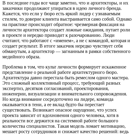
В последние годы все чаще заметно, что и архитекторы, и их
заказчики продолжают упираться в идею личного бренда.
Кажется, что если у бюро есть яркий лидер с узнаваемым
стилем, то доверие клиента выстраивается само собой. Однако
на практике происходит обратное: чрезмерная фиксация на
личности архитектора создает ложные ожидания, путает роли
в проекте и нередко приводит к разочарованию. Люди
считают, что работают с «именем», а не с командой, которая и
создает результат. В итоге заказчик нередко чувствует себя
обманутым, а архитектор — загнанным в рамки собственного
медийного образа.
Проблема в том, что культ личности формирует искаженное
представление о реальной работе архитектурного бюро.
Архитектура давно перестала быть ремеслом одного мастера.
Это сложный коллективный процесс, требующий разных
экспертиз, десятков согласований, проектирования,
инженерии, визуализации и внимательного сопровождения.
Но когда внимание сосредоточено на лидере, команда
оказывается в тени, а ее вклад будто бы перестает
существовать. Возникает опасное ощущение, что успех
проекта зависит от вдохновения одного человека, хотя в
реальности все держится на системной работе большого
количества специалистов. Такая модель ломает мотивацию,
мешает росту сотрудников и снижает качество решений: ведь