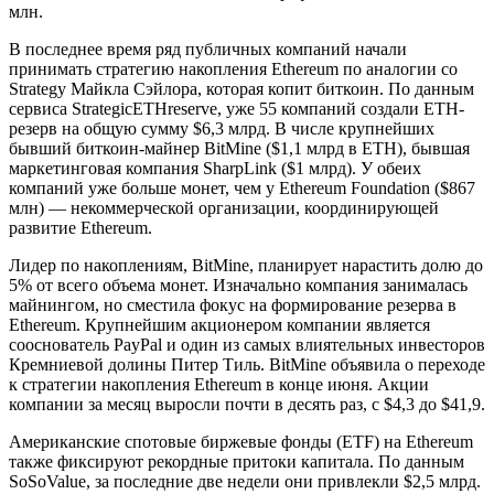
млн.
В последнее время ряд публичных компаний начали
принимать стратегию накопления Ethereum по аналогии со
Strategy Майкла Сэйлора, которая копит биткоин. По данным
сервиса StrategicETHreserve, уже 55 компаний создали ETH-
резерв на общую сумму $6,3 млрд. В числе крупнейших
бывший биткоин-майнер BitMine ($1,1 млрд в ETH), бывшая
маркетинговая компания SharpLink ($1 млрд). У обеих
компаний уже больше монет, чем у Ethereum Foundation ($867
млн) — некоммерческой организации, координирующей
развитие Ethereum.
Лидер по накоплениям, BitMine, планирует нарастить долю до
5% от всего объема монет. Изначально компания занималась
майнингом, но сместила фокус на формирование резерва в
Ethereum. Крупнейшим акционером компании является
сооснователь PayPal и один из самых влиятельных инвесторов
Кремниевой долины Питер Тиль. BitMine объявила о переходе
к стратегии накопления Ethereum в конце июня. Акции
компании за месяц выросли почти в десять раз, с $4,3 до $41,9.
Американские спотовые биржевые фонды (ETF) на Ethereum
также фиксируют рекордные притоки капитала. По данным
SoSoValue, за последние две недели они привлекли $2,5 млрд.