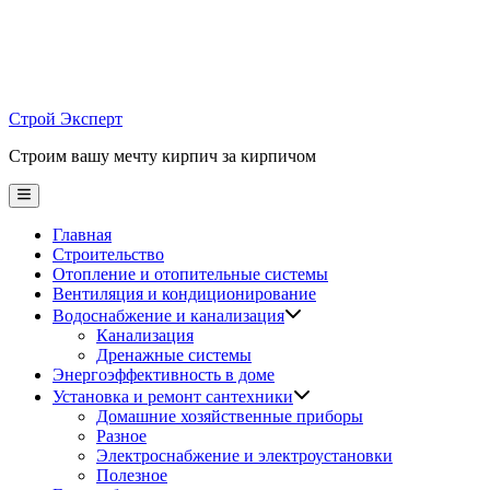
Skip
to
content
Строй Эксперт
Строим вашу мечту кирпич за кирпичом
Main
Menu
Главная
Строительство
Отопление и отопительные системы
Вентиляция и кондиционирование
Водоснабжение и канализация
Канализация
Дренажные системы
Энергоэффективность в доме
Установка и ремонт сантехники
Домашние хозяйственные приборы
Разное
Электроснабжение и электроустановки
Полезное