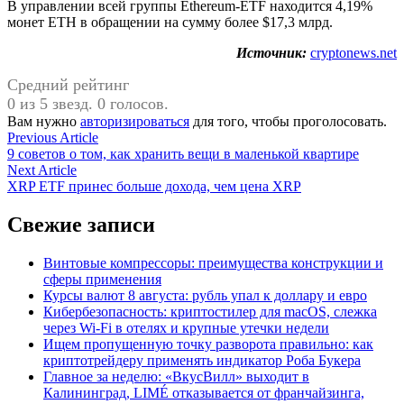
В управлении всей группы Ethereum-ETF находится 4,19%
монет ETH в обращении на сумму более $17,3 млрд.
Источник:
cryptonews.net
Средний рейтинг
0 из 5 звезд. 0 голосов.
Вам нужно
авторизироваться
для того, чтобы проголосовать.
Навигация
Previous
Previous Article
article:
9 советов о том, как хранить вещи в маленькой квартире
по
Next
Next Article
записям
article:
XRP ETF принес больше дохода, чем цена XRP
Свежие записи
Винтовые компрессоры: преимущества конструкции и
сферы применения
Курсы валют 8 августа: рубль упал к доллару и евро
Кибербезопасность: криптостилер для macOS, слежка
через Wi-Fi в отелях и крупные утечки недели
Ищем пропущенную точку разворота правильно: как
криптотрейдеру применять индикатор Роба Букера
Главное за неделю: «ВкусВилл» выходит в
Калининград, LIMÉ отказывается от франчайзинга,