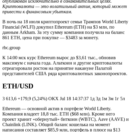
опубликован исключительно в ознакомительных целях.
Криптовалюта — это волатильный актив, который может
привести к финансовым убыткам.
В ночь на 18 июля криптопроект семьи Трампов World Liberty
Financial (WLFI) докупил Ethereum (ETH) на $3 млн, по
данным Arkham. За эту сумму компания получила на баланс
861 ETH, цена при покупке — $3483 за монету.
rbc.group
К 14:00 мск курс Ethereum вырос до $3,61 тыс., обновив
максимум с начала года. Альткоин и другие криптовалюты
отреагировали ростом на принятие накануне Палатой
представителей США ряда криптовалютных законопроектов.
ETH/USD
3 613,6 +179,9 (5,24%) ОКХ Jul 18 14:37:37 1д 3д 1м 3м 1г 5л
Ethereum — основной актив в портфеле World Liberty.
Компания владеет 18,8 тыс. ETH ($68 млн). Кроме него
проект хранит «обернутый» биткоин (WBTC), Aave (AAVE) и
Chainlink (LINK). Общий баланс кошелька на момент
написания составляет $85,9 млн, портфель в плюсе на $13