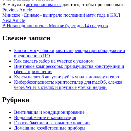
Вам нужно
авторизироваться
для того, чтобы проголосовать.
Навигация
Previous
Previous Article
article:
Минское «Динамо» выиграло последний матч года в КХЛ
по
Next
Next Article
записям
article:
В Новогоднюю ночь в Москве будет до -14 градусов
Свежие записи
Банки смогут блокировать переводы при обнаружении
вредоносного ПО
Как сделать забор на участке с уклоном
Винтовые компрессоры: преимущества конструкции и
сферы применения
Курсы валют 8 августа: рубль упал к доллару и евро
Кибербезопасность: криптостилер для macOS, слежка
через Wi-Fi в отелях и крупные утечки недели
Рубрики
Вентиляция и кондиционирование
Водоснабжение и канализация
Газоснабжение и газовые технологии
Домашние хозяйственные приборы