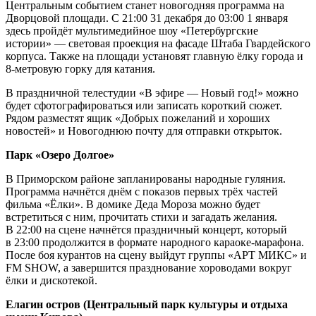
Центральным событием станет новогодняя программа на
Дворцовой площади. С 21:00 31 декабря до 03:00 1 января
здесь пройдёт мультимедийное шоу «Петербургские
истории» — световая проекция на фасаде Штаба Гвардейского
корпуса. Также на площади установят главную ёлку города и
8-метровую горку для катания.
В праздничной телестудии «В эфире — Новый год!» можно
будет сфотографироваться или записать короткий сюжет.
Рядом разместят ящик «Добрых пожеланий и хороших
новостей» и Новогоднюю почту для отправки открыток.
Парк «Озеро Долгое»
В Приморском районе запланированы народные гуляния.
Программа начнётся днём с показов первых трёх частей
фильма «Ёлки». В домике Деда Мороза можно будет
встретиться с ним, прочитать стихи и загадать желания.
В 22:00 на сцене начнётся праздничный концерт, который
в 23:00 продолжится в формате народного караоке-марафона.
После боя курантов на сцену выйдут группы «АРТ МИКС» и
FM SHOW, а завершится празднование хороводами вокруг
ёлки и дискотекой.
Елагин остров (Центральный парк культуры и отдыха