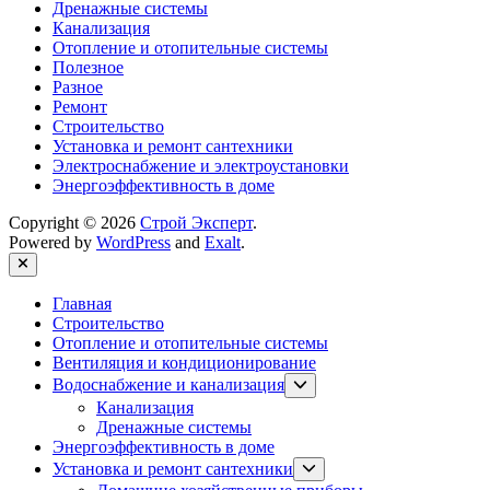
Дренажные системы
Канализация
Отопление и отопительные системы
Полезное
Разное
Ремонт
Строительство
Установка и ремонт сантехники
Электроснабжение и электроустановки
Энергоэффективность в доме
Copyright © 2026
Строй Эксперт
.
Powered by
WordPress
and
Exalt
.
Close
Главная
Строительство
Отопление и отопительные системы
Вентиляция и кондиционирование
Show
Водоснабжение и канализация
sub
Канализация
menu
Дренажные системы
Энергоэффективность в доме
Show
Установка и ремонт сантехники
sub