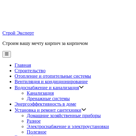
Skip
to
content
Строй Эксперт
Строим вашу мечту кирпич за кирпичом
Main
Menu
Главная
Строительство
Отопление и отопительные системы
Вентиляция и кондиционирование
Водоснабжение и канализация
Канализация
Дренажные системы
Энергоэффективность в доме
Установка и ремонт сантехники
Домашние хозяйственные приборы
Разное
Электроснабжение и электроустановки
Полезное