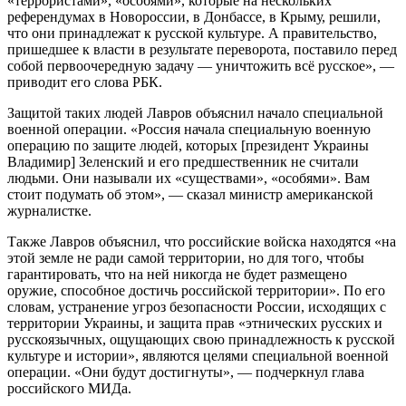
«террористами», «особями», которые на нескольких
референдумах в Новороссии, в Донбассе, в Крыму, решили,
что они принадлежат к русской культуре. А правительство,
пришедшее к власти в результате переворота, поставило перед
собой первоочередную задачу — уничтожить всё русское», —
приводит его слова РБК.
Защитой таких людей Лавров объяснил начало специальной
военной операции. «Россия начала специальную военную
операцию по защите людей, которых [президент Украины
Владимир] Зеленский и его предшественник не считали
людьми. Они называли их «существами», «особями». Вам
стоит подумать об этом», — сказал министр американской
журналистке.
Также Лавров объяснил, что российские войска находятся «на
этой земле не ради самой территории, но для того, чтобы
гарантировать, что на ней никогда не будет размещено
оружие, способное достичь российской территории». По его
словам, устранение угроз безопасности России, исходящих с
территории Украины, и защита прав «этнических русских и
русскоязычных, ощущающих свою принадлежность к русской
культуре и истории», являются целями специальной военной
операции. «Они будут достигнуты», — подчеркнул глава
российского МИДа.