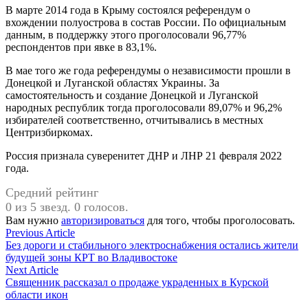
В марте 2014 года в Крыму состоялся референдум о
вхождении полуострова в состав России. По официальным
данным, в поддержку этого проголосовали 96,77%
респондентов при явке в 83,1%.
В мае того же года референдумы о независимости прошли в
Донецкой и Луганской областях Украины. За
самостоятельность и создание Донецкой и Луганской
народных республик тогда проголосовали 89,07% и 96,2%
избирателей соответственно, отчитывались в местных
Центризбиркомах.
Россия признала суверенитет ДНР и ЛНР 21 февраля 2022
года.
Средний рейтинг
0 из 5 звезд. 0 голосов.
Вам нужно
авторизироваться
для того, чтобы проголосовать.
Навигация
Previous
Previous Article
article:
Без дороги и стабильного электроснабжения остались жители
по
будущей зоны КРТ во Владивостоке
записям
Next
Next Article
article:
Священник рассказал о продаже украденных в Курской
области икон