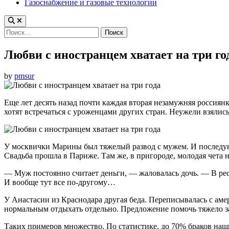
Газоснабжение и газовые технологии
Найти:
Любви с иностранцем хватает на три го
by
pmsur
Еще лет десять назад почти каждая вторая незамужняя россиянк
хотят встречаться с уроженцами других стран. Неужели взялись
У москвички Марины был тяжелый развод с мужем. И последую
Свадьба прошла в Париже. Там же, в пригороде, молодая чета 
— Муж постоянно считает деньги, — жаловалась дочь. — В ресто
И вообще тут все по-другому…
У Анастасии из Краснодара другая беда. Переписывалась с ам
нормальным отдыхать отдельно. Предложение помочь тяжело з
Таких примеров множество. По статистике, до 70% браков наш