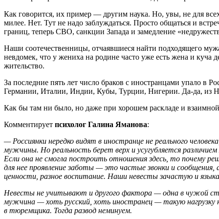
Как говорится, их пример — другим наука. Но, увы, не для все
милее. Нет. Тут не надо заблуждаться. Просто общаться и встр
границ, теперь СВО, санкции Запада и замедление «недружес
Наши соотечественницы, отчаявшиеся найти подходящего мужа 
невдомек, что у жениха на родине часто уже есть жена и куча 
жительство.
За последние пять лет число браков с иностранцами упало в Рос
Германии, Италии, Индии, Кубы, Турции, Нигерии. Да-да, из 
Как бы там ни было, но даже при хорошем раскладе и взаимно
Комментирует
психолог Галина Яманова
:
— Россиянки нередко видят в иностранце не реального человек
мужчины. Но реальность берет верх и усугубляется различие
Если она не смогла построить отношения здесь, то почему ре
для нее проявление заботы — это частые звонки и сообщения,
ценности, разное воспитание. Наши невесты зачастую и языка
Невесты не учитывают и другого фактора — одна в чужой стр
мужчина — хоть русский, хоть иностранец — такую нагрузку
в тюремщика. Тогда развод неминуем.