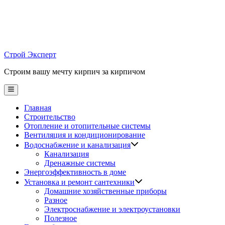
Skip
to
content
Строй Эксперт
Строим вашу мечту кирпич за кирпичом
Main
Menu
Главная
Строительство
Отопление и отопительные системы
Вентиляция и кондиционирование
Водоснабжение и канализация
Канализация
Дренажные системы
Энергоэффективность в доме
Установка и ремонт сантехники
Домашние хозяйственные приборы
Разное
Электроснабжение и электроустановки
Полезное