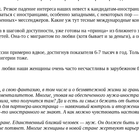
х. Резкое падение интереса наших невест к кандидатам-иностран
ечаться с иностранцами, особенно западными, с некоторых пор — 
твенных» мессенджеров. Какие уж тут тесные международные к
в шаговой доступности, уже готовы на «принца» из ближнего з
детей. Она-то с мигрантом по любви (хотя бывает и за деньги), 
сии примерно вдвое, достигнув показателя 6-7 тысяч в год. Тольк
Нигерии тоже.
й любви наши женщины очень часто несчастливы в зарубежном б
а, а свою фантазию, в том числе и о безмятежной жизни за гран
м менталитетов. Многие, уповая на обеспеченного мужа-иностр
шила, что получится там? Да и есть ли смысл бежать от бытов
 а для партнера-иностранца — навязчивый контроль и вторжени
-то иностранного не знают. А как можно чувствовать настоящую
ане. Единственный близкий человек — муж. Он должен быть и л
 не потянет. Многие женщины в новой стране жертвуют карьер