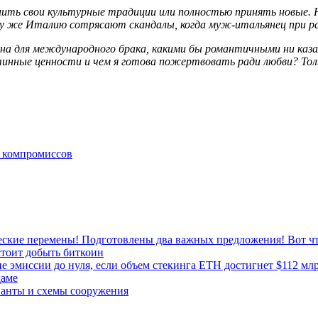
ть свои культурные традиции или полностью принять новые. Н
у же Италию сотрясают скандалы, когда муж-итальянец при ра
на для международного брака, какими бы романтичными ни каза
стинные ценности и чем я готова пожертвовать ради любви? То
и компромиссов
ческие перемены! Подготовлены два важных предложения! Вот чт
стоит добыть биткоин
 эмиссии до нуля, если объем стекинга ETH достигнет $112 мл
даме
ианты и схемы сооружения