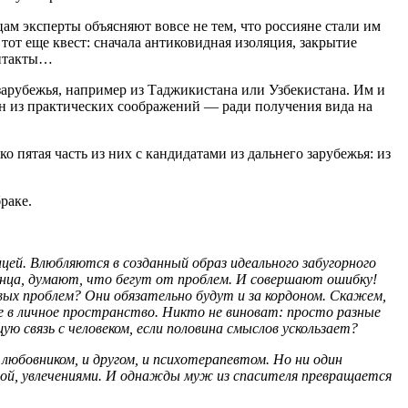
цам эксперты объясняют вовсе не тем, что россияне стали им
тот еще квест: сначала антиковидная изоляция, закрытие
онтакты…
арубежья, например из Таджикистана или Узбекистана. Им и
а он из практических соображений — ради получения вида на
о пятая часть из них с кандидатами из дальнего зарубежья: из
раке.
ицей. Влюбляются в созданный образ идеального забугорного
анца, думают, что бегут от проблем. И совершают ошибку!
ых проблем? Они обязательно будут и за кордоном. Скажем,
е в личное пространство. Никто не виноват: просто разные
 связь с человеком, если половина смыслов ускользает?
юбовником, и другом, и психотерапевтом. Но ни один
ой, увлечениями. И однажды муж из спасителя превращается