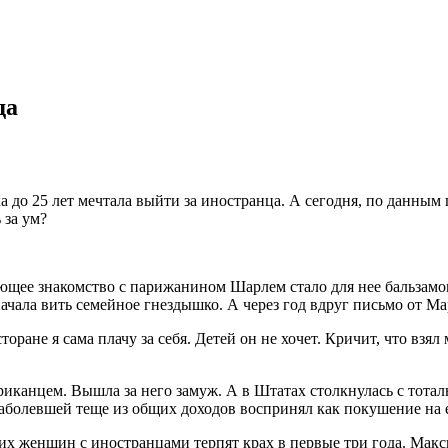
да
а до 25 лет мечтала выйти за иностранца. А сегодня, по данным
 за ум?
щее знакомство с парижанином Шарлем стало для нее бальзамом
начала вить семейное гнездышко. А через год вдруг письмо от 
ране я сама плачу за себя. Детей он не хочет. Кричит, что взял 
ериканцем. Вышла за него замуж. А в Штатах столкнулась с тота
аболевшей теще из общих доходов воспринял как покушение на 
их женщин с иностранцами терпят крах в первые три года. Макс