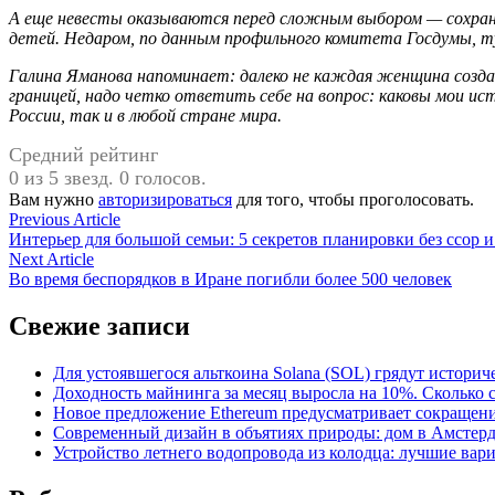
А еще невесты оказываются перед сложным выбором — сохрани
детей. Недаром, по данным профильного комитета Госдумы, т
Галина Яманова напоминает: далеко не каждая женщина созда
границей, надо четко ответить себе на вопрос: каковы мои и
России, так и в любой стране мира.
Средний рейтинг
0 из 5 звезд. 0 голосов.
Вам нужно
авторизироваться
для того, чтобы проголосовать.
Навигация
Previous
Previous Article
article:
Интерьер для большой семьи: 5 секретов планировки без ссор 
по
Next
Next Article
записям
article:
Во время беспорядков в Иране погибли более 500 человек
Свежие записи
Для устоявшегося альткоина Solana (SOL) грядут истори
Доходность майнинга за месяц выросла на 10%. Сколько 
Новое предложение Ethereum предусматривает сокращение
Современный дизайн в объятиях природы: дом в Амстер
Устройство летнего водопровода из колодца: лучшие вар