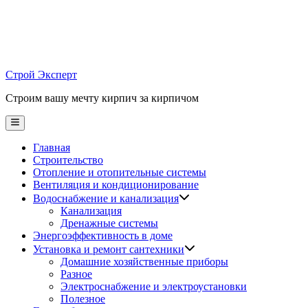
Skip
to
content
Строй Эксперт
Строим вашу мечту кирпич за кирпичом
Main
Menu
Главная
Строительство
Отопление и отопительные системы
Вентиляция и кондиционирование
Водоснабжение и канализация
Канализация
Дренажные системы
Энергоэффективность в доме
Установка и ремонт сантехники
Домашние хозяйственные приборы
Разное
Электроснабжение и электроустановки
Полезное