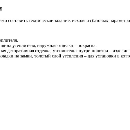
и
мо составить техническое задание, исходя из базовых параметро
еплителя.
олщина утеплителя, наружная отделка – покраска.
жная декоративная отделка, утеплитель внутри полотна – изделие
акладки на замки, толстый слой утепления – для установки в котт