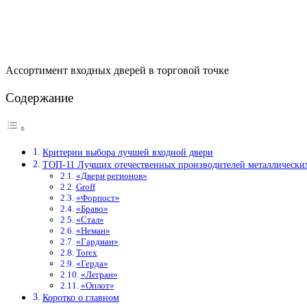
Ассортимент входных дверей в торговой точке
Содержание
Критерии выбора лучшей входной двери
ТОП-11 Лучших отечественных производителей металлически
«Двери регионов»
Groff
«Форпост»
«Браво»
«Стал»
«Неман»
«Гардиан»
Torex
«Герда»
«Легран»
«Оплот»
Коротко о главном