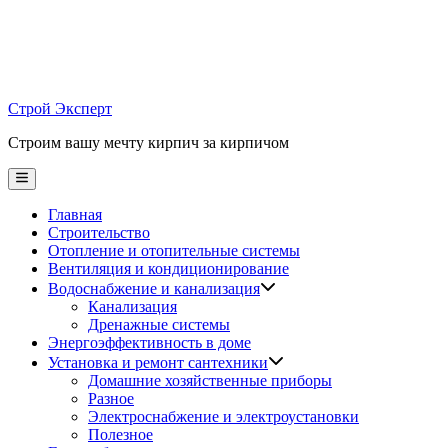
Skip
to
content
Строй Эксперт
Строим вашу мечту кирпич за кирпичом
Main
Menu
Главная
Строительство
Отопление и отопительные системы
Вентиляция и кондиционирование
Водоснабжение и канализация
Канализация
Дренажные системы
Энергоэффективность в доме
Установка и ремонт сантехники
Домашние хозяйственные приборы
Разное
Электроснабжение и электроустановки
Полезное