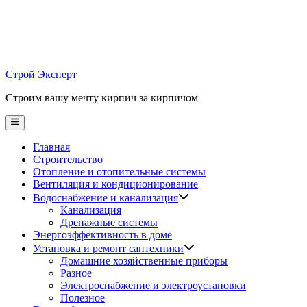
Skip
to
content
Строй Эксперт
Строим вашу мечту кирпич за кирпичом
Main
Menu
Главная
Строительство
Отопление и отопительные системы
Вентиляция и кондиционирование
Водоснабжение и канализация
Канализация
Дренажные системы
Энергоэффективность в доме
Установка и ремонт сантехники
Домашние хозяйственные приборы
Разное
Электроснабжение и электроустановки
Полезное