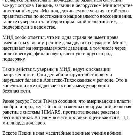
вокруг острова Тайвань, заявили в белорусском Министерстве
иностранных дел.»Мы поддерживаем все усилия китайского
правительства по достижению национального воссоединения,
защите суверенитета и территориальной целостности», –
подчеркнули в ведомстве.
МИД особо отметил, что ни одна страна не имеет права
вмешиваться во внутренние дела других государств. Минск
настаивает на неприемлемости давления, в том числе через
политическую, финансовую, военную и другого рода
поддержку.
Такие действия, уверены в МИД, ведут к эскалации
напряженности. Они дестабилизируют обстановку и
нарушают баланс в Азиатско-Тихоокеанском регионе. Это в
конечном итоге подрывает основы международной
безопасности.
Ранее ресурс Focus Taiwan сообщил, что американские власти
одобрили продажу Тайваню различных вооружений, включая
ракетные системы HIMARS, противотанковые ракеты и
беспилотники. В целом все эти поставки оцениваются в 11,1
миллиарда долларов.
Вскоре Пекин начал масштабные военные учения вблизи