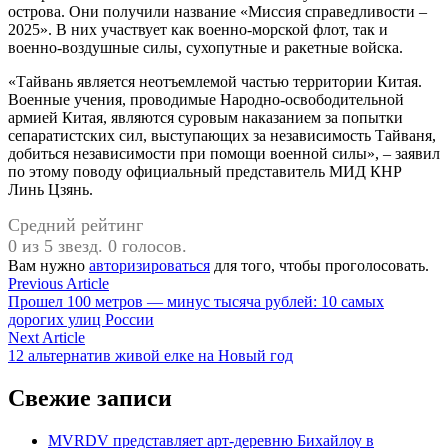
острова. Они получили название «Миссия справедливости –
2025». В них участвует как военно-морской флот, так и
военно-воздушные силы, сухопутные и ракетные войска.
«Тайвань является неотъемлемой частью территории Китая.
Военные учения, проводимые Народно-освободительной
армией Китая, являются суровым наказанием за попытки
сепаратистских сил, выступающих за независимость Тайваня,
добиться независимости при помощи военной силы», – заявил
по этому поводу официальный представитель МИД КНР
Линь Цзянь.
Средний рейтинг
0 из 5 звезд. 0 голосов.
Вам нужно
авторизироваться
для того, чтобы проголосовать.
Навигация
Previous
Previous Article
article:
Прошел 100 метров — минус тысяча рублей: 10 самых
по
дорогих улиц России
записям
Next
Next Article
article:
12 альтернатив живой елке на Новый год
Свежие записи
MVRDV представляет арт-деревню Бихайлоу в