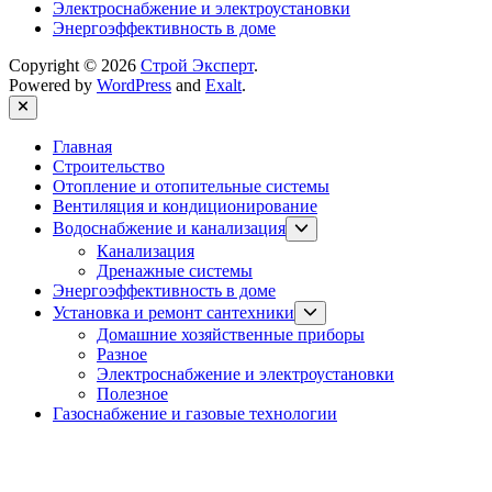
Электроснабжение и электроустановки
Энергоэффективность в доме
Copyright © 2026
Строй Эксперт
.
Powered by
WordPress
and
Exalt
.
Close
Главная
Строительство
Отопление и отопительные системы
Вентиляция и кондиционирование
Show
Водоснабжение и канализация
sub
Канализация
menu
Дренажные системы
Энергоэффективность в доме
Show
Установка и ремонт сантехники
sub
Домашние хозяйственные приборы
menu
Разное
Электроснабжение и электроустановки
Полезное
Газоснабжение и газовые технологии