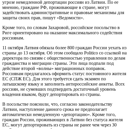
угрозе немедленной депортации россиян из Латвии. По ее
мнению, граждане РФ, проживающие в стране, могут
задействовать административные и правовые механизмы для
защиты своих прав, пишут «Ведомости».
Кроме того, по словам Захаровой, российское посольство в
Риге ориентировано на оказание максимального содействия
россиянам.
11 октября Латвия обязала более 800 граждан России уехать из
страны до 13 октября. Об этом сообщало Politico со ссылкой на
директора по связям с общественностью управления по делам
гражданства и миграции страны. Эти лица подпали под
действие второй «волны» миграционных поправок.
Россиянам предлагалось оформить статус постоянного жителя
ЕС (СПЖ ЕС). Для этого требуется сдать экзамен по
латышскому языку и заполнить антироссийские анкеты. Всех
россиян, не сумевших подтвердить достаточный уровень
владения языком, будут депортировать из страны.
В посольстве пояснили, что, согласно законодательству
Латвии, наступление данного срока не предполагает
автоматически немедленную «депортацию». Кроме того,
граждан России, проживающих в Латвии без статуса жителя
ЕС, могут депортировать из страны не ранее чем через 30