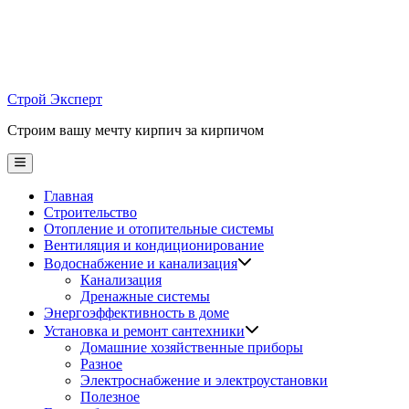
Skip
to
content
Строй Эксперт
Строим вашу мечту кирпич за кирпичом
Main
Menu
Главная
Строительство
Отопление и отопительные системы
Вентиляция и кондиционирование
Водоснабжение и канализация
Канализация
Дренажные системы
Энергоэффективность в доме
Установка и ремонт сантехники
Домашние хозяйственные приборы
Разное
Электроснабжение и электроустановки
Полезное