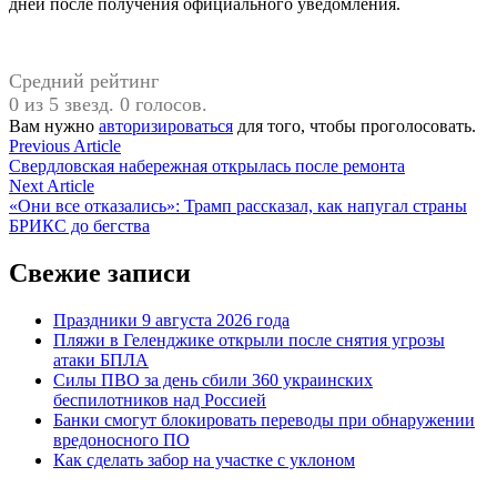
дней после получения официального уведомления.
Средний рейтинг
0 из 5 звезд. 0 голосов.
Вам нужно
авторизироваться
для того, чтобы проголосовать.
Навигация
Previous
Previous Article
article:
Свердловская набережная открылась после ремонта
по
Next
Next Article
записям
article:
«Они все отказались»: Трамп рассказал, как напугал страны
БРИКС до бегства
Свежие записи
Праздники 9 августа 2026 года
Пляжи в Геленджике открыли после снятия угрозы
атаки БПЛА
Силы ПВО за день сбили 360 украинских
беспилотников над Россией
Банки смогут блокировать переводы при обнаружении
вредоносного ПО
Как сделать забор на участке с уклоном