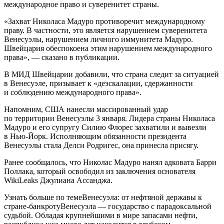
международное право и суверенитет страны.
«Захват Николаса Мадуро противоречит международному
праву. В частности, это является нарушением суверенитета
Венесуэлы, нарушением личного иммунитета Мадуро.
Швейцария обеспокоена этим нарушением международного
права», — сказано в публикации.
В МИД Швейцарии добавили, что страна следит за ситуацией
в Венесуэле, призывает к «деэскалации, сдержанности
и соблюдению международного права».
Напомним, США нанесли массированный удар
по территории Венесуэлы 3 января. Лидера страны Николаса
Мадуро и его супругу Силию Флорес захватили и вывезли
в Нью-Йорк. Исполняющим обязанности президента
Венесуэлы стала Делси Родригес, она принесла присягу.
Ранее сообщалось, что Николас Мадуро нанял адковата Барри
Поллака, который освободил из заключения основателя
WikiLeaks Джулиана Ассанджа.
Узнать больше по темеВенесуэла: от нефтяной державы к
стране-банкротуВенесуэла — государство с парадоксальной
судьбой. Обладая крупнейшими в мире запасами нефти,