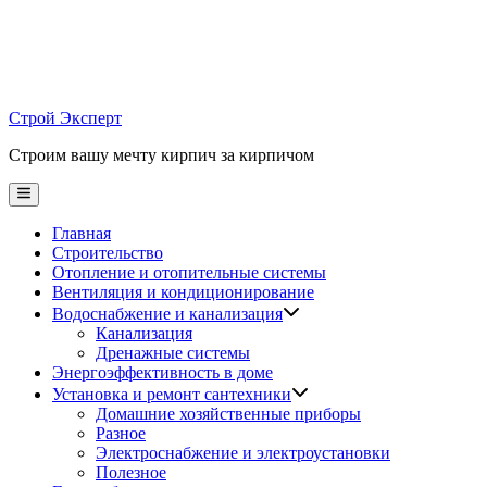
Skip
to
content
Строй Эксперт
Строим вашу мечту кирпич за кирпичом
Main
Menu
Главная
Строительство
Отопление и отопительные системы
Вентиляция и кондиционирование
Водоснабжение и канализация
Канализация
Дренажные системы
Энергоэффективность в доме
Установка и ремонт сантехники
Домашние хозяйственные приборы
Разное
Электроснабжение и электроустановки
Полезное