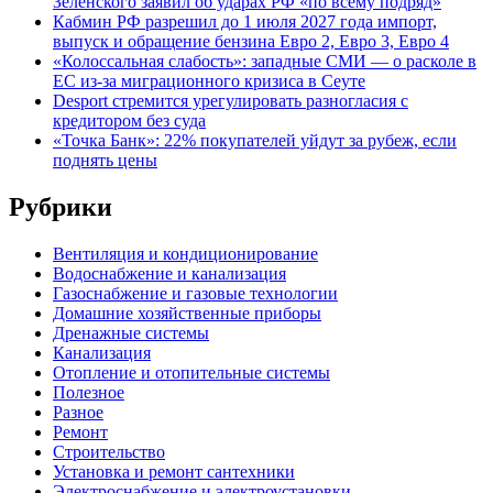
Зеленского заявил об ударах РФ «по всему подряд»
Кабмин РФ разрешил до 1 июля 2027 года импорт,
выпуск и обращение бензина Евро 2, Евро 3, Евро 4
«Колоссальная слабость»: западные СМИ — о расколе в
ЕС из-за миграционного кризиса в Сеуте
Desport стремится урегулировать разногласия с
кредитором без суда
«Точка Банк»: 22% покупателей уйдут за рубеж, если
поднять цены
Рубрики
Вентиляция и кондиционирование
Водоснабжение и канализация
Газоснабжение и газовые технологии
Домашние хозяйственные приборы
Дренажные системы
Канализация
Отопление и отопительные системы
Полезное
Разное
Ремонт
Строительство
Установка и ремонт сантехники
Электроснабжение и электроустановки