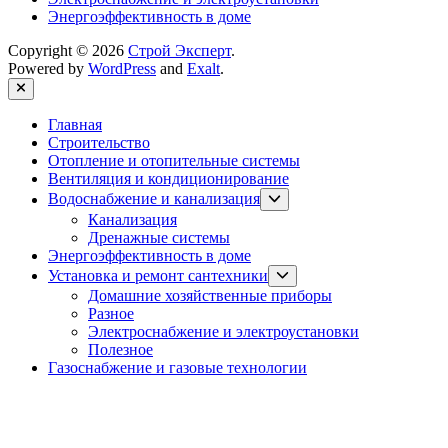
Энергоэффективность в доме
Copyright © 2026
Строй Эксперт
.
Powered by
WordPress
and
Exalt
.
Close
Главная
Строительство
Отопление и отопительные системы
Вентиляция и кондиционирование
Show
Водоснабжение и канализация
sub
Канализация
menu
Дренажные системы
Энергоэффективность в доме
Show
Установка и ремонт сантехники
sub
Домашние хозяйственные приборы
menu
Разное
Электроснабжение и электроустановки
Полезное
Газоснабжение и газовые технологии