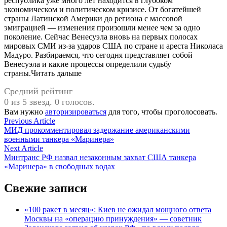
республика уже много лет находится в глубоком
экономическом и политическом кризисе. От богатейшей
страны Латинской Америки до региона с массовой
эмиграцией — изменения произошли менее чем за одно
поколение. Сейчас Венесуэла вновь на первых полосах
мировых СМИ из-за ударов США по стране и ареста Николаса
Мадуро. Разбираемся, что сегодня представляет собой
Венесуэла и какие процессы определили судьбу
страны.Читать дальше
Средний рейтинг
0 из 5 звезд. 0 голосов.
Вам нужно
авторизироваться
для того, чтобы проголосовать.
Навигация
Previous
Previous Article
article:
МИД прокомментировал задержание американскими
по
военными танкера «Маринера»
записям
Next
Next Article
article:
Минтранс РФ назвал незаконным захват США танкера
«Маринера» в свободных водах
Свежие записи
«100 ракет в месяц»: Киев не ожидал мощного ответа
Москвы на «операцию принуждения» — советник