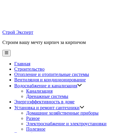
Skip
to
content
Строй Эксперт
Строим вашу мечту кирпич за кирпичом
Main
Menu
Главная
Строительство
Отопление и отопительные системы
Вентиляция и кондиционирование
Водоснабжение и канализация
Канализация
Дренажные системы
Энергоэффективность в доме
Установка и ремонт сантехники
Домашние хозяйственные приборы
Разное
Электроснабжение и электроустановки
Полезное