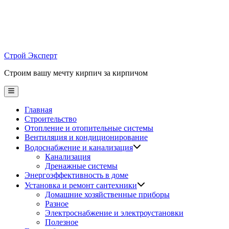
Skip
to
content
Строй Эксперт
Строим вашу мечту кирпич за кирпичом
Main
Menu
Главная
Строительство
Отопление и отопительные системы
Вентиляция и кондиционирование
Водоснабжение и канализация
Канализация
Дренажные системы
Энергоэффективность в доме
Установка и ремонт сантехники
Домашние хозяйственные приборы
Разное
Электроснабжение и электроустановки
Полезное