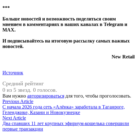
***
Больше новостей и возможность поделиться своим
мнением в комментариях в наших каналах в
Telegram
и
MAX
.
И
подписывайтесь
на итоговую рассылку самых важных
новостей.
New Retail
Источник
Средний рейтинг
0 из 5 звезд. 0 голосов.
Вам нужно
авторизироваться
для того, чтобы проголосовать.
Навигация
Previous
Previous Article
article:
С начала 2026 года сеть «Алёнка» заработала в Таганроге,
по
Геленджике, Казани и Новокузнецке
записям
Next
Next Article
article:
Два спавших 11 лет крупных эфириум-кошелька совершили
первые транзакции