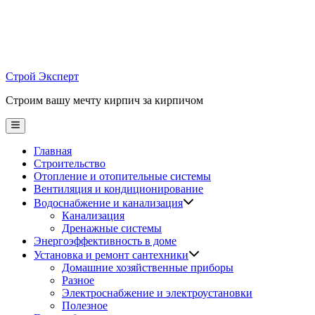
Skip
to
content
Строй Эксперт
Строим вашу мечту кирпич за кирпичом
Main
Menu
Главная
Строительство
Отопление и отопительные системы
Вентиляция и кондиционирование
Водоснабжение и канализация
Канализация
Дренажные системы
Энергоэффективность в доме
Установка и ремонт сантехники
Домашние хозяйственные приборы
Разное
Электроснабжение и электроустановки
Полезное