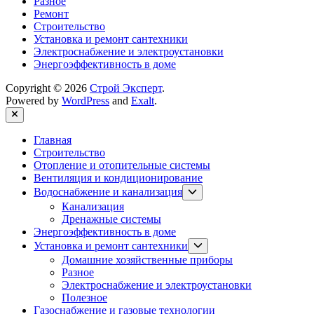
Разное
Ремонт
Строительство
Установка и ремонт сантехники
Электроснабжение и электроустановки
Энергоэффективность в доме
Copyright © 2026
Строй Эксперт
.
Powered by
WordPress
and
Exalt
.
Close
Главная
Строительство
Отопление и отопительные системы
Вентиляция и кондиционирование
Show
Водоснабжение и канализация
sub
Канализация
menu
Дренажные системы
Энергоэффективность в доме
Show
Установка и ремонт сантехники
sub
Домашние хозяйственные приборы
menu
Разное
Электроснабжение и электроустановки
Полезное
Газоснабжение и газовые технологии