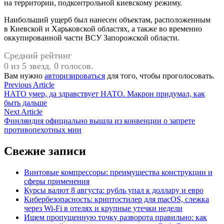
на территории, подконтрольной киевскому режиму.
Наибольший ущерб был нанесен объектам, расположенным
в Киевской и Харьковской областях, а также во временно
оккупированной части ВСУ Запорожской области.
Средний рейтинг
0 из 5 звезд. 0 голосов.
Вам нужно
авторизироваться
для того, чтобы проголосовать.
Навигация
Previous
Previous Article
article:
НАТО умер, да здравствует НАТО. Макрон придумал, как
по
быть дальше
записям
Next
Next Article
article:
Финляндия официально вышла из конвенции о запрете
противопехотных мин
Свежие записи
Винтовые компрессоры: преимущества конструкции и
сферы применения
Курсы валют 8 августа: рубль упал к доллару и евро
Кибербезопасность: криптостилер для macOS, слежка
через Wi-Fi в отелях и крупные утечки недели
Ищем пропущенную точку разворота правильно: как