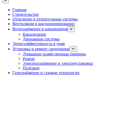
Close
Главная
Строительство
Отопление и отопительные системы
Вентиляция и кондиционирование
Show
Водоснабжение и канализация
sub
Канализация
menu
Дренажные системы
Энергоэффективность в доме
Show
Установка и ремонт сантехники
sub
Домашние хозяйственные приборы
menu
Разное
Электроснабжение и электроустановки
Полезное
Газоснабжение и газовые технологии