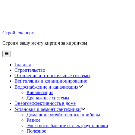
Skip
to
content
Строй Эксперт
Строим вашу мечту кирпич за кирпичом
Main
Menu
Главная
Строительство
Отопление и отопительные системы
Вентиляция и кондиционирование
Водоснабжение и канализация
Канализация
Дренажные системы
Энергоэффективность в доме
Установка и ремонт сантехники
Домашние хозяйственные приборы
Разное
Электроснабжение и электроустановки
Полезное