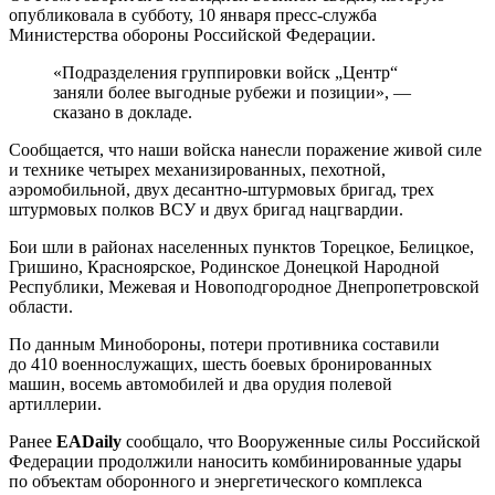
опубликовала в субботу, 10 января пресс-служба
Министерства обороны Российской Федерации.
«Подразделения группировки войск „Центр“
заняли более выгодные рубежи и позиции», —
сказано в докладе.
Сообщается, что наши войска нанесли поражение живой силе
и технике четырех механизированных, пехотной,
аэромобильной, двух десантно-штурмовых бригад, трех
штурмовых полков ВСУ и двух бригад нацгвардии.
Бои шли в районах населенных пунктов Торецкое, Белицкое,
Гришино, Красноярское, Родинское Донецкой Народной
Республики, Межевая и Новоподгородное Днепропетровской
области.
По данным Минобороны, потери противника составили
до 410 военнослужащих, шесть боевых бронированных
машин, восемь автомобилей и два орудия полевой
артиллерии.
Ранее
EADaily
сообщало, что Вооруженные силы Российской
Федерации продолжили наносить комбинированные удары
по объектам оборонного и энергетического комплекса