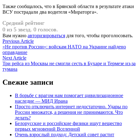
Также сообщалось, что в Брянской области в результате атаки
ВСУ пострадали два водителя «Мираторга».
Средний рейтинг
0 из 5 звезд. 0 голосов.
Вам нужно
авторизироваться
для того, чтобы проголосовать.
Навигация
Previous
Previous Article
article:
«Не против России»: войскам НАТО на Украине найдено
по
оправдание
записям
Next
Next Article
article:
Три рейса из Москвы не смогли сесть в Бухаре и Термезе из-за
тумана
Свежие записи
В борьбе с врагом нам помогает цивилизационное
наследие — МИД Ирана
Просто отключить интернет недостаточно. Удары по
России множатся, а решения не принимаются. Что
делать?
Белорусские и российские физики ищут вещество
первых мгновений Вселенной
Очень взрослый подход: Детский совет растит