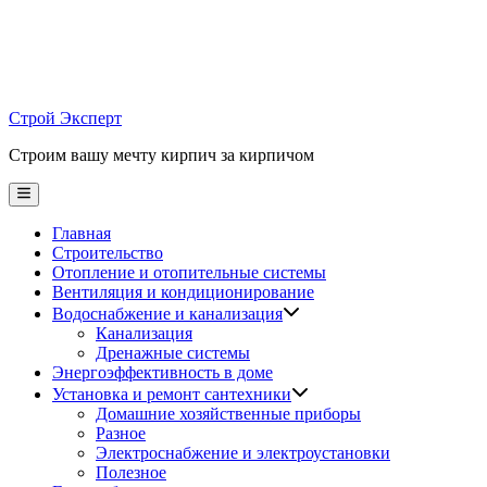
Skip
to
content
Строй Эксперт
Строим вашу мечту кирпич за кирпичом
Main
Menu
Главная
Строительство
Отопление и отопительные системы
Вентиляция и кондиционирование
Водоснабжение и канализация
Канализация
Дренажные системы
Энергоэффективность в доме
Установка и ремонт сантехники
Домашние хозяйственные приборы
Разное
Электроснабжение и электроустановки
Полезное