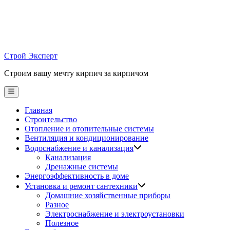
Skip
to
content
Строй Эксперт
Строим вашу мечту кирпич за кирпичом
Main
Menu
Главная
Строительство
Отопление и отопительные системы
Вентиляция и кондиционирование
Водоснабжение и канализация
Канализация
Дренажные системы
Энергоэффективность в доме
Установка и ремонт сантехники
Домашние хозяйственные приборы
Разное
Электроснабжение и электроустановки
Полезное