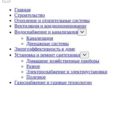
Главная
Строительство
Отопление и отопительные системы
Вентиляция и кондиционирование
Show
Водоснабжение и канализация
sub
Канализация
menu
Дренажные системы
Энергоэффективность в доме
Show
Установка и ремонт сантехники
sub
Домашние хозяйственные приборы
menu
Разное
Электроснабжение и электроустановки
Полезное
Газоснабжение и газовые технологии