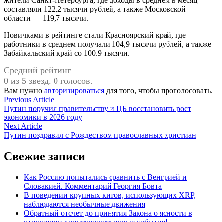
жители Санкт-Петербурга, где доходы в среднем в месяц
составляли 122,2 тысячи рублей, а также Московской
области — 119,7 тысячи.
Новичками в рейтинге стали Красноярский край, где
работники в среднем получали 104,9 тысячи рублей, а также
Забайкальский край со 100,9 тысячи.
Средний рейтинг
0 из 5 звезд. 0 голосов.
Вам нужно
авторизироваться
для того, чтобы проголосовать.
Навигация
Previous
Previous Article
article:
Путин поручил правительству и ЦБ восстановить рост
по
экономики в 2026 году
записям
Next
Next Article
article:
Путин поздравил с Рождеством православных христиан
Свежие записи
Как Россию попытались сравнить с Венгрией и
Словакией. Комментарий Георгия Бовта
В поведении крупных китов, использующих XRP,
наблюдаются необычные движения
Обратный отсчет до принятия Закона о ясности в
отношении криптовалют: новые события!