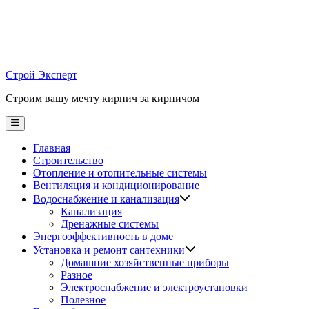
Skip
to
content
Строй Эксперт
Строим вашу мечту кирпич за кирпичом
Main
Menu
Главная
Строительство
Отопление и отопительные системы
Вентиляция и кондиционирование
Водоснабжение и канализация
Канализация
Дренажные системы
Энергоэффективность в доме
Установка и ремонт сантехники
Домашние хозяйственные приборы
Разное
Электроснабжение и электроустановки
Полезное