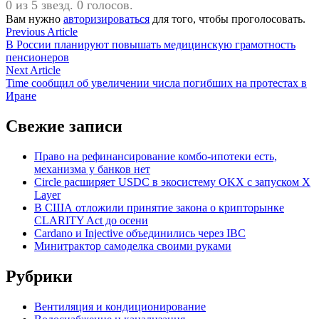
0 из 5 звезд. 0 голосов.
Вам нужно
авторизироваться
для того, чтобы проголосовать.
Навигация
Previous
Previous Article
article:
В России планируют повышать медицинскую грамотность
по
пенсионеров
записям
Next
Next Article
article:
Time сообщил об увеличении числа погибших на протестах в
Иране
Свежие записи
Право на рефинансирование комбо-ипотеки есть,
механизма у банков нет
Circle расширяет USDC в экосистему OKX с запуском X
Layer
В США отложили принятие закона о крипторынке
CLARITY Act до осени
Cardano и Injective объединились через IBC
Минитрактор самоделка своими руками
Рубрики
Вентиляция и кондиционирование