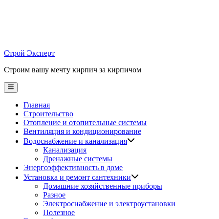
Skip
to
content
Строй Эксперт
Строим вашу мечту кирпич за кирпичом
Main
Menu
Главная
Строительство
Отопление и отопительные системы
Вентиляция и кондиционирование
Водоснабжение и канализация
Канализация
Дренажные системы
Энергоэффективность в доме
Установка и ремонт сантехники
Домашние хозяйственные приборы
Разное
Электроснабжение и электроустановки
Полезное