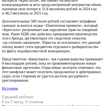
интересы «Кристалла», настаивает на выплате
вознаграждения за весь предусмотренный контрактом объем,
оценивая свои потери в 31,8 миллиона рублей за 2024 год
и 48,3 миллиона за 2025 год.
Дополнительные 500 тысяч рублей составляют штрафные
санкции за выпуск водки «Пшеничная премиум», который
«Кристалл» расценивает как нарушение прав на товарный
знак. Ранее НДК уже добилась прекращения производства
этого бренда, аргументируя это сходством этикеток
«до степени смешения». Юристы не исключают, что данный
эпизод может стать предметом отдельного разбирательства
по факту недобросовестной конкуренции.
Представители «Башспирта», чья годовая выручка превышает
9 миллиардов рублей, пока не прокомментировали новые
финансовые претензии. Отраслевые эксперты отмечают, что
этот конфликт может получить продолжение в арбитражных
судах, если сторонам не удастся достичь досудебного
урегулирования.
Источник
Средний рейтинг
0 из 5 звезд. 0 голосов.