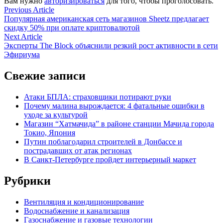
Вам нужно
авторизироваться
для того, чтобы проголосовать.
Навигация
Previous
Previous Article
article:
Популярная американская сеть магазинов Sheetz предлагает
по
скидку 50% при оплате криптовалютой
записям
Next
Next Article
article:
Эксперты The Block объяснили резкий рост активности в сети
Эфириума
Свежие записи
Атаки БПЛА: страховщики потирают руки
Почему малина вырождается: 4 фатальные ошибки в
уходе за культурой
Магазин “Хатмачида” в районе станции Мачида города
Токио, Япония
Путин поблагодарил строителей в Донбассе и
пострадавших от атак регионах
В Санкт-Петербурге пройдет интерьерный маркет
Рубрики
Вентиляция и кондиционирование
Водоснабжение и канализация
Газоснабжение и газовые технологии