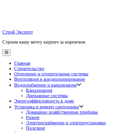
Skip
to
content
Строй Эксперт
Строим вашу мечту кирпич за кирпичом
Main
Menu
Главная
Строительство
Отопление и отопительные системы
Вентиляция и кондиционирование
Водоснабжение и канализация
Канализация
Дренажные системы
Энергоэффективность в доме
Установка и ремонт сантехники
Домашние хозяйственные приборы
Разное
Электроснабжение и электроустановки
Полезное