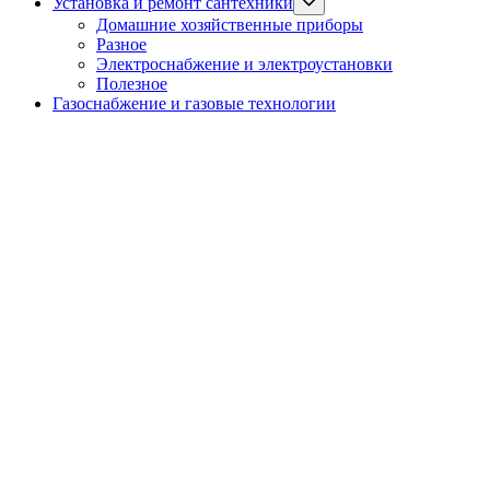
Show
Установка и ремонт сантехники
sub
Домашние хозяйственные приборы
menu
Разное
Электроснабжение и электроустановки
Полезное
Газоснабжение и газовые технологии