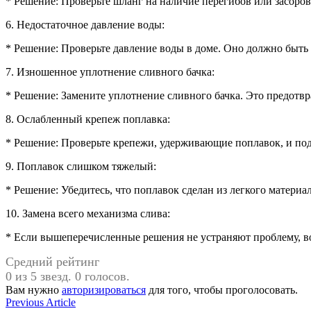
* Решение: Проверьте шланг на наличие перегибов или засоро
6. Недостаточное давление воды:
* Решение: Проверьте давление воды в доме. Оно должно быть 
7. Изношенное уплотнение сливного бачка:
* Решение: Замените уплотнение сливного бачка. Это предотвр
8. Ослабленный крепеж поплавка:
* Решение: Проверьте крепежи, удерживающие поплавок, и под
9. Поплавок слишком тяжелый:
* Решение: Убедитесь, что поплавок сделан из легкого материал
10. Замена всего механизма слива:
* Если вышеперечисленные решения не устраняют проблему, во
Средний рейтинг
0 из 5 звезд. 0 голосов.
Вам нужно
авторизироваться
для того, чтобы проголосовать.
Навигация
Previous
Previous Article