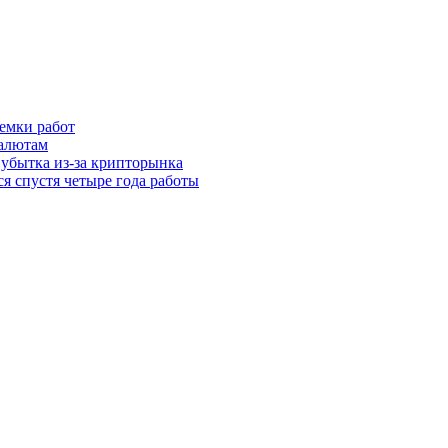
иемки работ
валютам
 убытка из-за крипторынка
ся спустя четыре года работы