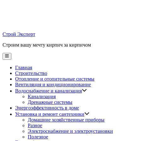
Skip
to
content
Строй Эксперт
Строим вашу мечту кирпич за кирпичом
Main
Menu
Главная
Строительство
Отопление и отопительные системы
Вентиляция и кондиционирование
Водоснабжение и канализация
Канализация
Дренажные системы
Энергоэффективность в доме
Установка и ремонт сантехники
Домашние хозяйственные приборы
Разное
Электроснабжение и электроустановки
Полезное