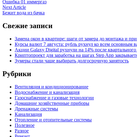
article:
Ошибка 01 иммергаз
по
Next
Next Article
записям
article:
Бежит вода из бачка
Свежие записи
Замена окон в квартире: шаги от замера до монтажа и пр
Курсы валют 7 августа: рубль рухнул ко всем основным 
Акции Galaxy Digital рухнули на 14% после квартального
Криптопроект для заработка на шагах Step App закрывает
Зумеры стали чаще выбирать долгосрочную занятость
Рубрики
Вентиляция и кондиционирование
Водоснабжение и канализация
Газоснабжение и газовые технологии
Домашние хозяйственные приборы
Дренажные системы
Канализация
Отопление и отопительные системы
Полезное
Разное
Ремонт