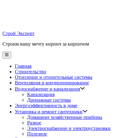
Skip
to
content
Строй Эксперт
Строим вашу мечту кирпич за кирпичом
Main
Menu
Главная
Строительство
Отопление и отопительные системы
Вентиляция и кондиционирование
Водоснабжение и канализация
Канализация
Дренажные системы
Энергоэффективность в доме
Установка и ремонт сантехники
Домашние хозяйственные приборы
Разное
Электроснабжение и электроустановки
Полезное