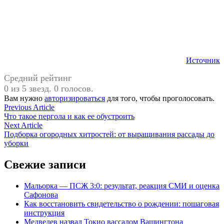
Источник
Средний рейтинг
0 из 5 звезд. 0 голосов.
Вам нужно
авторизироваться
для того, чтобы проголосовать.
Навигация
Previous
Previous Article
article:
Что такое пергола и как ее обустроить
по
Next
Next Article
записям
article:
Подборка огородных хитростей: от выращивания рассады до
уборки
Свежие записи
Мальорка — ПСЖ 3:0: результат, реакция СМИ и оценка
Сафонова
Как восстановить свидетельство о рождении: пошаговая
инструкция
Медведев назвал Токио вассалом Вашингтона