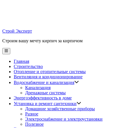
Skip
to
content
Строй Эксперт
Строим вашу мечту кирпич за кирпичом
Main
Menu
Главная
Строительство
Отопление и отопительные системы
Вентиляция и кондиционирование
Водоснабжение и канализация
Канализация
Дренажные системы
Энергоэффективность в доме
Установка и ремонт сантехники
Домашние хозяйственные приборы
Разное
Электроснабжение и электроустановки
Полезное