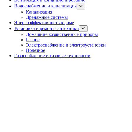
Show
Водоснабжение и канализация
sub
Канализация
menu
Дренажные системы
Энергоэффективность в доме
Show
Установка и ремонт сантехники
sub
Домашние хозяйственные приборы
menu
Разное
Электроснабжение и электроустановки
Полезное
Газоснабжение и газовые технологии