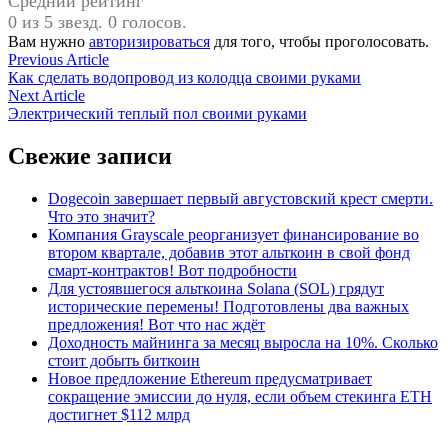
Средний рейтинг
0 из 5 звезд. 0 голосов.
Вам нужно
авторизироваться
для того, чтобы проголосовать.
Навигация
Previous
Previous Article
article:
Как сделать водопровод из колодца своими руками
по
Next
Next Article
записям
article:
Электрический теплый пол своими руками
Свежие записи
Dogecoin завершает первый августовский крест смерти.
Что это значит?
Компания Grayscale реорганизует финансирование во
втором квартале, добавив этот альткоин в свой фонд
смарт-контрактов! Вот подробности
Для устоявшегося альткоина Solana (SOL) грядут
исторические перемены! Подготовлены два важных
предложения! Вот что нас ждёт
Доходность майнинга за месяц выросла на 10%. Сколько
стоит добыть биткоин
Новое предложение Ethereum предусматривает
сокращение эмиссии до нуля, если объем стекинга ETH
достигнет $112 млрд