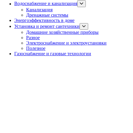
Show
Водоснабжение и канализация
sub
Канализация
menu
Дренажные системы
Энергоэффективность в доме
Show
Установка и ремонт сантехники
sub
Домашние хозяйственные приборы
menu
Разное
Электроснабжение и электроустановки
Полезное
Газоснабжение и газовые технологии