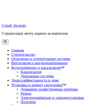
Skip
to
content
Строй Эксперт
Строим вашу мечту кирпич за кирпичом
Main
Menu
Главная
Строительство
Отопление и отопительные системы
Вентиляция и кондиционирование
Водоснабжение и канализация
Канализация
Дренажные системы
Энергоэффективность в доме
Установка и ремонт сантехники
Домашние хозяйственные приборы
Разное
Электроснабжение и электроустановки
Полезное