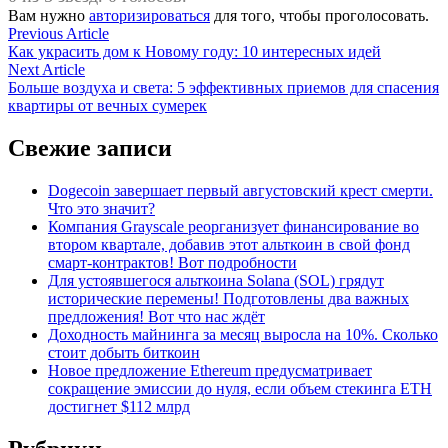
Вам нужно
авторизироваться
для того, чтобы проголосовать.
Навигация
Previous
Previous Article
article:
Как украсить дом к Новому году: 10 интересных идей
по
Next
Next Article
записям
article:
Больше воздуха и света: 5 эффективных приемов для спасения
квартиры от вечных сумерек
Свежие записи
Dogecoin завершает первый августовский крест смерти.
Что это значит?
Компания Grayscale реорганизует финансирование во
втором квартале, добавив этот альткоин в свой фонд
смарт-контрактов! Вот подробности
Для устоявшегося альткоина Solana (SOL) грядут
исторические перемены! Подготовлены два важных
предложения! Вот что нас ждёт
Доходность майнинга за месяц выросла на 10%. Сколько
стоит добыть биткоин
Новое предложение Ethereum предусматривает
сокращение эмиссии до нуля, если объем стекинга ETH
достигнет $112 млрд