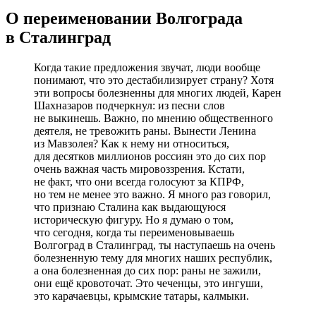
О переименовании Волгограда
в Сталинград
Когда такие предложения звучат, люди вообще
понимают, что это дестабилизирует страну? Хотя
эти вопросы болезненны для многих людей, Карен
Шахназаров подчеркнул: из песни слов
не выкинешь. Важно, по мнению общественного
деятеля, не тревожить раны. Вынести Ленина
из Мавзолея? Как к нему ни относиться,
для десятков миллионов россиян это до сих пор
очень важная часть мировоззрения. Кстати,
не факт, что они всегда голосуют за КПРФ,
но тем не менее это важно. Я много раз говорил,
что признаю Сталина как выдающуюся
историческую фигуру. Но я думаю о том,
что сегодня, когда ты переименовываешь
Волгоград в Сталинград, ты наступаешь на очень
болезненную тему для многих наших республик,
а она болезненная до сих пор: раны не зажили,
они ещё кровоточат. Это чеченцы, это ингуши,
это карачаевцы, крымские татары, калмыки.