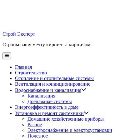
Skip
to
content
Строй Эксперт
Строим вашу мечту кирпич за кирпичом
Main
Menu
Главная
Строительство
Отопление и отопительные системы
Вентиляция и кондиционирование
Водоснабжение и канализация
Канализация
Дренажные системы
Энергоэффективность в доме
Установка и ремонт сантехники
Домашние хозяйственные приборы
Разное
Электроснабжение и электроустановки
Полезное