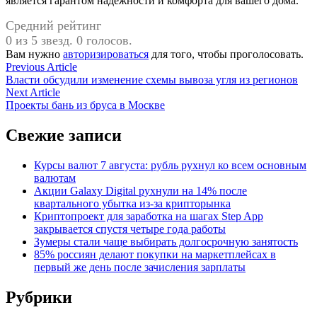
является гарантом надежности и комфорта для вашего дома.
Средний рейтинг
0 из 5 звезд. 0 голосов.
Вам нужно
авторизироваться
для того, чтобы проголосовать.
Навигация
Previous
Previous Article
article:
Власти обсудили изменение схемы вывоза угля из регионов
по
Next
Next Article
записям
article:
Проекты бань из бруса в Москве
Свежие записи
Курсы валют 7 августа: рубль рухнул ко всем основным
валютам
Акции Galaxy Digital рухнули на 14% после
квартального убытка из-за крипторынка
Криптопроект для заработка на шагах Step App
закрывается спустя четыре года работы
Зумеры стали чаще выбирать долгосрочную занятость
85% россиян делают покупки на маркетплейсах в
первый же день после зачисления зарплаты
Рубрики