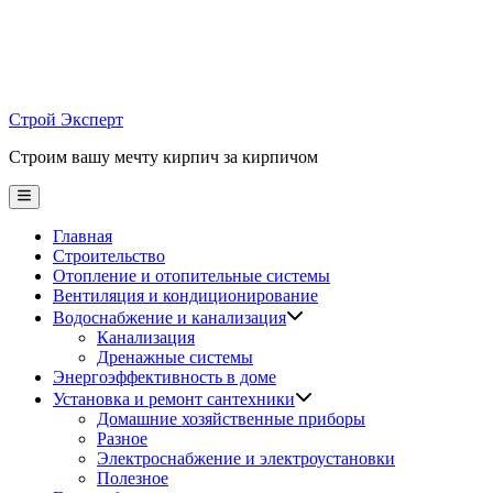
Skip
to
content
Строй Эксперт
Строим вашу мечту кирпич за кирпичом
Main
Menu
Главная
Строительство
Отопление и отопительные системы
Вентиляция и кондиционирование
Водоснабжение и канализация
Канализация
Дренажные системы
Энергоэффективность в доме
Установка и ремонт сантехники
Домашние хозяйственные приборы
Разное
Электроснабжение и электроустановки
Полезное