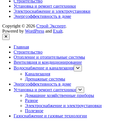
Строительство
Установка и ремонт сантехники
Электроснабжение и электроустановки
Энергоэффективность в доме
Copyright © 2026
Строй Эксперт
.
Powered by
WordPress
and
Exalt
.
Close
Главная
Строительство
Отопление и отопительные системы
Вентиляция и кондиционирование
Show
Водоснабжение и канализация
sub
Канализация
menu
Дренажные системы
Энергоэффективность в доме
Show
Установка и ремонт сантехники
sub
Домашние хозяйственные приборы
menu
Разное
Электроснабжение и электроустановки
Полезное
Газоснабжение и газовые технологии