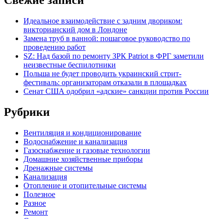
Свежие записи
Идеальное взаимодействие с задним двориком:
викторианский дом в Лондоне
Замена труб в ванной: пошаговое руководство по
проведению работ
SZ: Над базой по ремонту ЗРК Patriot в ФРГ заметили
неизвестные беспилотники
Польша не будет проводить украинский стрит-
фестиваль: организаторам отказали в площадках
Сенат США одобрил «адские» санкции против России
Рубрики
Вентиляция и кондиционирование
Водоснабжение и канализация
Газоснабжение и газовые технологии
Домашние хозяйственные приборы
Дренажные системы
Канализация
Отопление и отопительные системы
Полезное
Разное
Ремонт