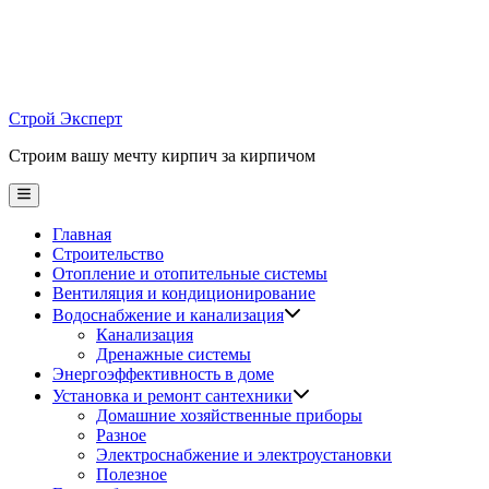
Skip
to
content
Строй Эксперт
Строим вашу мечту кирпич за кирпичом
Main
Menu
Главная
Строительство
Отопление и отопительные системы
Вентиляция и кондиционирование
Водоснабжение и канализация
Канализация
Дренажные системы
Энергоэффективность в доме
Установка и ремонт сантехники
Домашние хозяйственные приборы
Разное
Электроснабжение и электроустановки
Полезное