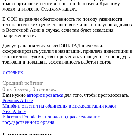
транспортировки нефти и зерна по Черному и Красному
морям, а также по Суэцкому каналу.
В ООН выразили обеспокоенность по поводу уязвимости
технологических цепочек поставок чипов и полупроводников
в Восточной Азии в случае, если там будет эскалация
напряженности.
Для устранения этих угроз ЮНКТАД предложила
скоординировать усилия в навигации, привлечь инвестиции в
экологичное судоходство, применять упрощенные процедуры
торговли и повышать эффективность работы портов.
Источник
Средний рейтинг
0 из 5 звезд. 0 голосов.
Вам нужно
авторизироваться
для того, чтобы проголосовать.
Навигация
Previous
Previous Article
article:
Минфин ответил на обвинения в дискредитации кваса
по
Next
Next Article
записям
article:
Ethereum Foundation попало под расследование
государственного органа