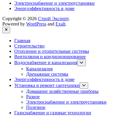
Электроснабжение и электроустановки
Энергоэффективность в доме
Copyright © 2026
Строй Эксперт
.
Powered by
WordPress
and
Exalt
.
Close
Главная
Строительство
Отопление и отопительные системы
Вентиляция и кондиционирование
Show
Водоснабжение и канализация
sub
Канализация
menu
Дренажные системы
Энергоэффективность в доме
Show
Установка и ремонт сантехники
sub
Домашние хозяйственные приборы
menu
Разное
Электроснабжение и электроустановки
Полезное
Газоснабжение и газовые технологии