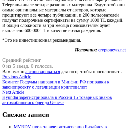
Telegram-канале четыре различных материала. Будут отобраны
самые оригинальные материалы от авторов, которые
процитируют все четыре публикации, и 200 пользователей
получат подарочные сертификаты на сумму 1000 TL каждый.
В общей сложности за три месяца пользователям будет
выплачено 600 000 TL в качестве вознаграждения.
*Это не инвестиционная рекомендация.
Источник:
cryptonews.net
Средний рейтинг
0 из 5 звезд. 0 голосов.
Вам нужно
авторизироваться
для того, чтобы проголосовать.
Навигация
Previous
Previous Article
article:
Комитет Госдумы направил в Минфин РФ поправки к
по
законопроекту о легализации криптовалют
записям
Next
Next Article
article:
Hyundai зарегистрировала в России 15 товарных знаков
автомобильного бренда Genesis
Свежие записи
MVRDV представляет арт-деревню Бихайлоу в