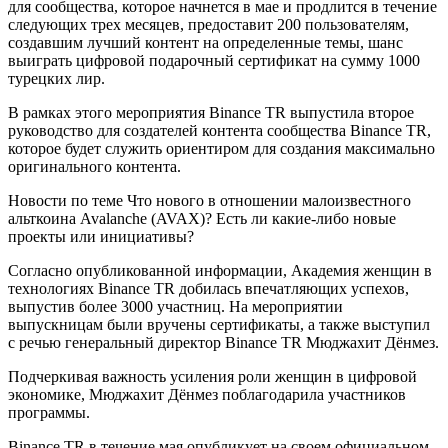
для сообщества, которое начнется в мае и продлится в течение
следующих трех месяцев, предоставит 200 пользователям,
создавшим лучший контент на определенные темы, шанс
выиграть цифровой подарочный сертификат на сумму 1000
турецких лир.
В рамках этого мероприятия Binance TR выпустила второе
руководство для создателей контента сообщества Binance TR,
которое будет служить ориентиром для создания максимально
оригинального контента.
Новости по теме Что нового в отношении малоизвестного
альткоина Avalanche (AVAX)? Есть ли какие-либо новые
проекты или инициативы?
Согласно опубликованной информации, Академия женщин в
технологиях Binance TR добилась впечатляющих успехов,
выпустив более 3000 участниц. На мероприятии
выпускницам были вручены сертификаты, а также выступил
с речью генеральный директор Binance TR Мюджахит Дёнмез.
Подчеркивая важность усиления роли женщин в цифровой
экономике, Мюджахит Дёнмез поблагодарила участников
программы.
Binance TR в течение мая опубликует на своем официальном