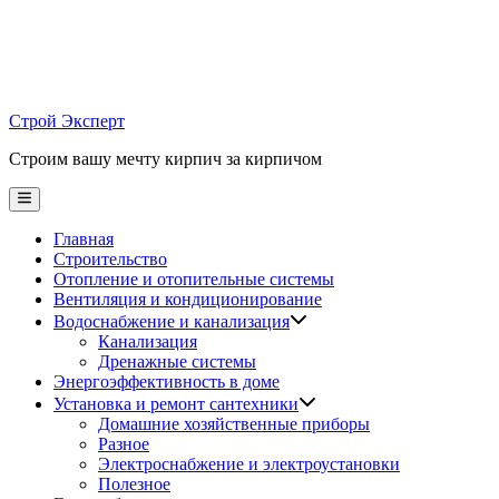
Skip
to
content
Строй Эксперт
Строим вашу мечту кирпич за кирпичом
Main
Menu
Главная
Строительство
Отопление и отопительные системы
Вентиляция и кондиционирование
Водоснабжение и канализация
Канализация
Дренажные системы
Энергоэффективность в доме
Установка и ремонт сантехники
Домашние хозяйственные приборы
Разное
Электроснабжение и электроустановки
Полезное