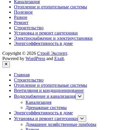
Канализация
Отопление и отопительные системы
Полезное
Разное
Ремонт
Строительство
Установка и ремонт сантехники
Электроснабжение и электроустановки
Энергоэффективность в доме
Copyright © 2026
Строй Эксперт
.
Powered by
WordPress
and
Exalt
.
Close
Главная
Строительство
Отопление и отопительные системы
Вентиляция и кондиционирование
Show
Водоснабжение и канализация
sub
Канализация
menu
Дренажные системы
Энергоэффективность в доме
Show
Установка и ремонт сантехники
sub
Домашние хозяйственные приборы
menu
Разное