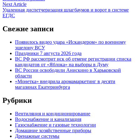
записям
Next
Next Article
article:
Удаленная диспетчеризация шлагбаумов и ворот в системе
ЕГДС
Свежие записи
Появилось видео удара «Искандером» по военному
эшелону ВСУ
Праздники 7 августа 2026 года
ВС РФ рассмотрит иск об отмене регистрации списка
кандидатов от «Яблока» на выборы в Думу
ВС России освободили Анискино в Харьковской
области
«Монетка» внедрила аромамаркетинг в десяти
магазинах Екатеринбурга
Рубрики
Вентиляция и кондиционирование
Водоснабжение и канализация
Газоснабжение и газовые технологии
Домашние хозяйственные приборы
Дренажные системы