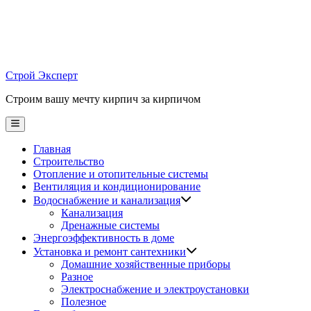
Skip
to
content
Строй Эксперт
Строим вашу мечту кирпич за кирпичом
Main
Menu
Главная
Строительство
Отопление и отопительные системы
Вентиляция и кондиционирование
Водоснабжение и канализация
Канализация
Дренажные системы
Энергоэффективность в доме
Установка и ремонт сантехники
Домашние хозяйственные приборы
Разное
Электроснабжение и электроустановки
Полезное