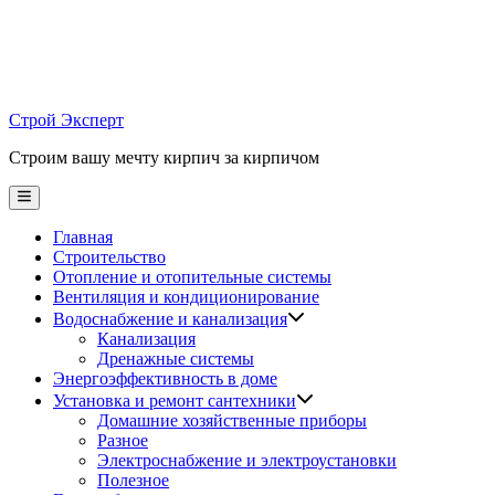
Skip
to
content
Строй Эксперт
Строим вашу мечту кирпич за кирпичом
Main
Menu
Главная
Строительство
Отопление и отопительные системы
Вентиляция и кондиционирование
Водоснабжение и канализация
Канализация
Дренажные системы
Энергоэффективность в доме
Установка и ремонт сантехники
Домашние хозяйственные приборы
Разное
Электроснабжение и электроустановки
Полезное