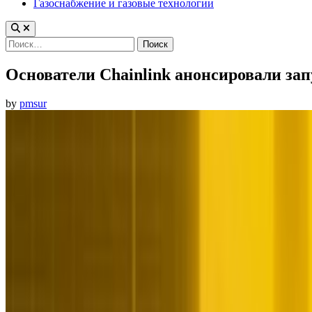
Газоснабжение и газовые технологии
Найти:
Основатели Chainlink анонсировали зап
by
pmsur