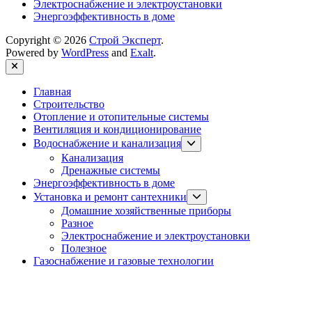
Электроснабжение и электроустановки
Энергоэффективность в доме
Copyright © 2026
Строй Эксперт
.
Powered by
WordPress
and
Exalt
.
Close
Главная
Строительство
Отопление и отопительные системы
Вентиляция и кондиционирование
Show
Водоснабжение и канализация
sub
Канализация
menu
Дренажные системы
Энергоэффективность в доме
Show
Установка и ремонт сантехники
sub
Домашние хозяйственные приборы
menu
Разное
Электроснабжение и электроустановки
Полезное
Газоснабжение и газовые технологии