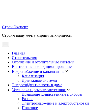
Skip
to
content
Строй Эксперт
Строим вашу мечту кирпич за кирпичом
Main
Menu
Главная
Строительство
Отопление и отопительные системы
Вентиляция и кондиционирование
Водоснабжение и канализация
Канализация
Дренажные системы
Энергоэффективность в доме
Установка и ремонт сантехники
Домашние хозяйственные приборы
Разное
Электроснабжение и электроустановки
Полезное