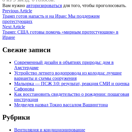
Вам нужно
авторизироваться
для того, чтобы проголосовать.
Навигация
Previous
Previous Article
article:
Трамп готов напасть и на Иран: Мы поддержим
по
протестующих
записям
Next
Next Article
article:
Трамп: США готовы помочь «мирным протестующим» в
Иране
Свежие записи
Современный дизайн в объятиях природы: дом в
Амстердаме
Устройство летнего водопровода из колодца: лучшие
варианты и схемы сооружения
Мальорка — ПСЖ 3:0: результат, реакция СМИ и оценка
Сафонова
Как восстановить свидетельство о рождении: пошаговая
инструкция
Медведев назвал Токио вассалом Вашингтона
Рубрики
Вентиляция и кондиционирование