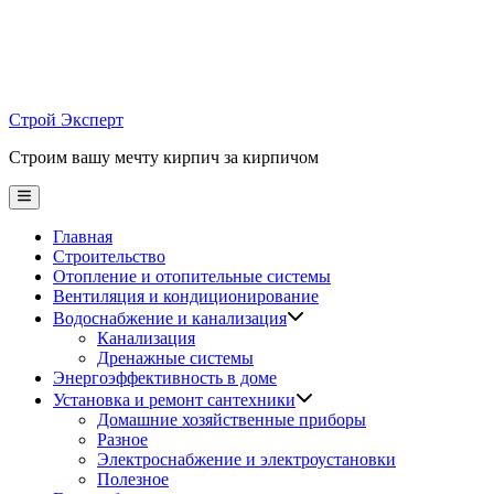
Skip
to
content
Строй Эксперт
Строим вашу мечту кирпич за кирпичом
Main
Menu
Главная
Строительство
Отопление и отопительные системы
Вентиляция и кондиционирование
Водоснабжение и канализация
Канализация
Дренажные системы
Энергоэффективность в доме
Установка и ремонт сантехники
Домашние хозяйственные приборы
Разное
Электроснабжение и электроустановки
Полезное