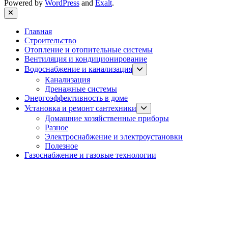
Powered by
WordPress
and
Exalt
.
Close
Главная
Строительство
Отопление и отопительные системы
Вентиляция и кондиционирование
Show
Водоснабжение и канализация
sub
Канализация
menu
Дренажные системы
Энергоэффективность в доме
Show
Установка и ремонт сантехники
sub
Домашние хозяйственные приборы
menu
Разное
Электроснабжение и электроустановки
Полезное
Газоснабжение и газовые технологии