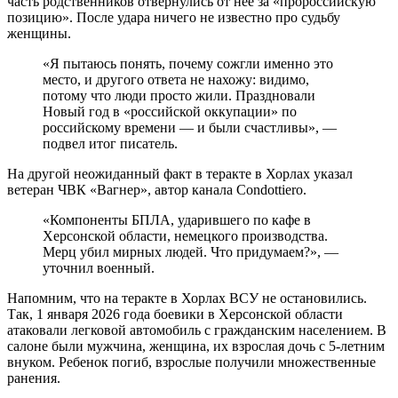
часть родственников отвернулись от нее за «пророссийскую
позицию». После удара ничего не известно про судьбу
женщины.
«Я пытаюсь понять, почему сожгли именно это
место, и другого ответа не нахожу: видимо,
потому что люди просто жили. Праздновали
Новый год в «российской оккупации» по
российскому времени — и были счастливы», —
подвел итог писатель.
На другой неожиданный факт в теракте в Хорлах указал
ветеран ЧВК «Вагнер», автор канала Condottiero.
«Компоненты БПЛА, ударившего по кафе в
Херсонской области, немецкого производства.
Мерц убил мирных людей. Что придумаем?», —
уточнил военный.
Напомним, что на теракте в Хорлах ВСУ не остановились.
Так, 1 января 2026 года боевики в Херсонской области
атаковали легковой автомобиль с гражданским населением. В
салоне были мужчина, женщина, их взрослая дочь с 5-летним
внуком. Ребенок погиб, взрослые получили множественные
ранения.