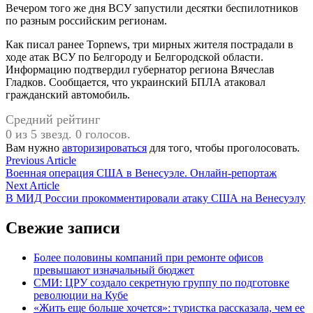
Вечером того же дня ВСУ запустили десятки беспилотников
по разным российским регионам.
Как писал ранее Topnews, три мирных жителя пострадали в
ходе атак ВСУ по Белгороду и Белгородской области.
Информацию подтвердил губернатор региона Вячеслав
Гладков. Сообщается, что украинский БПЛА атаковал
гражданский автомобиль.
Средний рейтинг
0 из 5 звезд. 0 голосов.
Вам нужно
авторизироваться
для того, чтобы проголосовать.
Навигация
Previous
Previous Article
article:
Военная операция США в Венесуэле. Онлайн-репортаж
по
Next
Next Article
записям
article:
В МИД России прокомментировали атаку США на Венесуэлу
Свежие записи
Более половины компаний при ремонте офисов
превышают изначальный бюджет
СМИ: ЦРУ создало секретную группу по подготовке
революции на Кубе
«Жить еще больше хочется»: туристка рассказала, чем ее