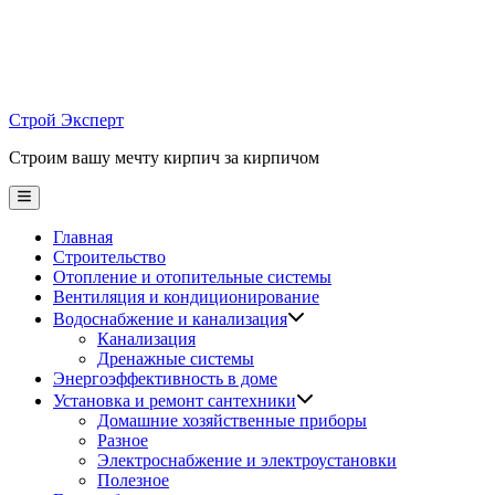
Skip
to
content
Строй Эксперт
Строим вашу мечту кирпич за кирпичом
Main
Menu
Главная
Строительство
Отопление и отопительные системы
Вентиляция и кондиционирование
Водоснабжение и канализация
Канализация
Дренажные системы
Энергоэффективность в доме
Установка и ремонт сантехники
Домашние хозяйственные приборы
Разное
Электроснабжение и электроустановки
Полезное