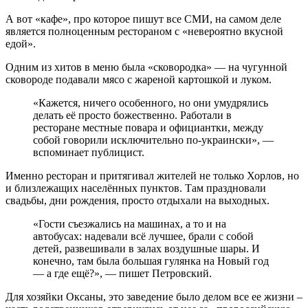
А вот «кафе», про которое пишут все СМИ, на самом деле
является полноценным рестораном с «невероятно вкусной
едой».
Одним из хитов в меню была «сковородка» — на чугунной
сковороде подавали мясо с жареной картошкой и луком.
«Кажется, ничего особенного, но они умудрялись
делать её просто божественно. Работали в
ресторане местные повара и официантки, между
собой говорили исключительно по-украински», —
вспоминает публицист.
Именно ресторан и притягивал жителей не только Хорлов, но
и близлежащих населённых пунктов. Там праздновали
свадьбы, дни рождения, просто отдыхали на выходных.
«Гости съезжались на машинах, а то и на
автобусах: надевали всё лучшее, брали с собой
детей, развешивали в залах воздушные шары. И
конечно, там была большая гулянка на Новый год
— а где ещё?», — пишет Петровский.
Для хозяйки Оксаны, это заведение было делом все ее жизни –