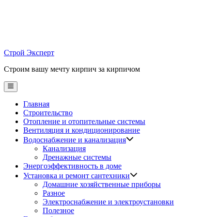
Skip
to
content
Строй Эксперт
Строим вашу мечту кирпич за кирпичом
Main
Menu
Главная
Строительство
Отопление и отопительные системы
Вентиляция и кондиционирование
Водоснабжение и канализация
Канализация
Дренажные системы
Энергоэффективность в доме
Установка и ремонт сантехники
Домашние хозяйственные приборы
Разное
Электроснабжение и электроустановки
Полезное