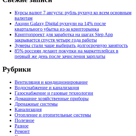
Курсы валют 7 августа: рубль рухнул ко всем основным
валютам
Акции Galaxy Digital рухнули на 14% после
квартального убытка из-за крипторынка
Криптопроект для заработка на шагах Step App
закрывается спустя четыре года работы
Зумеры стали чаще выбирать долгосрочную занятость
85% россиян делают покупки на маркетплейсах в
первый же день после зачисления зарплаты
Рубрики
Вентиляция и кондиционирование
Водоснабжение и канализация
Газоснабжение и газовые технологии
Домашние хозяйственные приборы
Дренажные системы
Канализация
Отопление и отопительные системы
Полезное
Разное
Ремонт