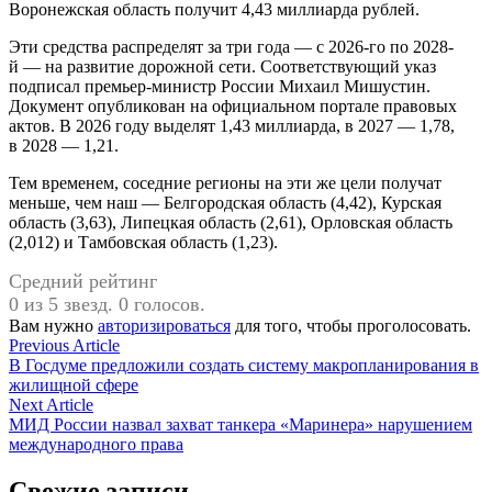
Воронежская область получит 4,43 миллиарда рублей.
Эти средства распределят за три года — с 2026-го по 2028-
й — на развитие дорожной сети. Соответствующий указ
подписал премьер-министр России Михаил Мишустин.
Документ опубликован на официальном портале правовых
актов. В 2026 году выделят 1,43 миллиарда, в 2027 — 1,78,
в 2028 — 1,21.
Тем временем, соседние регионы на эти же цели получат
меньше, чем наш — Белгородская область (4,42), Курская
область (3,63), Липецкая область (2,61), Орловская область
(2,012) и Тамбовская область (1,23).
Средний рейтинг
0 из 5 звезд. 0 голосов.
Вам нужно
авторизироваться
для того, чтобы проголосовать.
Навигация
Previous
Previous Article
article:
В Госдуме предложили создать систему макропланирования в
по
жилищной сфере
записям
Next
Next Article
article:
МИД России назвал захват танкера «Маринера» нарушением
международного права
Свежие записи