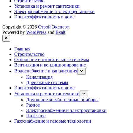
Строительство
Установка и ремонт сантехники
Электроснабжение и электроустановки
Энергоэффективность в доме
Copyright © 2026
Строй Эксперт
.
Powered by
WordPress
and
Exalt
.
Close
Главная
Строительство
Отопление и отопительные системы
Вентиляция и кондиционирование
Show
Водоснабжение и канализация
sub
Канализация
menu
Дренажные системы
Энергоэффективность в доме
Show
Установка и ремонт сантехники
sub
Домашние хозяйственные приборы
menu
Разное
Электроснабжение и электроустановки
Полезное
Газоснабжение и газовые технологии