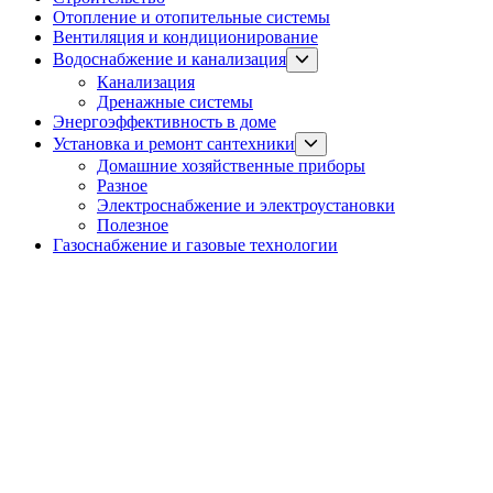
Отопление и отопительные системы
Вентиляция и кондиционирование
Show
Водоснабжение и канализация
sub
Канализация
menu
Дренажные системы
Энергоэффективность в доме
Show
Установка и ремонт сантехники
sub
Домашние хозяйственные приборы
menu
Разное
Электроснабжение и электроустановки
Полезное
Газоснабжение и газовые технологии