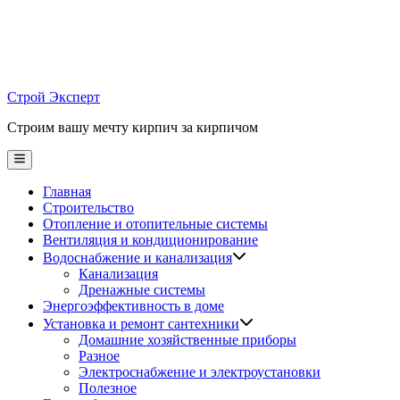
Skip
to
content
Строй Эксперт
Строим вашу мечту кирпич за кирпичом
Main
Menu
Главная
Строительство
Отопление и отопительные системы
Вентиляция и кондиционирование
Водоснабжение и канализация
Канализация
Дренажные системы
Энергоэффективность в доме
Установка и ремонт сантехники
Домашние хозяйственные приборы
Разное
Электроснабжение и электроустановки
Полезное