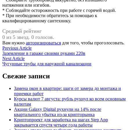
натяжения или изгибов.
* Соблюдайте осторожность при работе с горячей водой.
* При необходимости обратитесь за помощью к
квалифицированному сантехнику.
Средний рейтинг
0 из 5 звезд. 0 голосов.
Вам нужно
авторизироваться
для того, чтобы проголосовать.
Навигация
Previous
Previous Article
article:
Заземление в гараже своими руками 220в
по
Next
Next Article
записям
article:
Чугунные трубы для наружной канализации
Свежие записи
Замена окон в квартире: шаги от замера до монтажа и
приемки работ
Курсы валют 7 августа: рубль рухнул ко всем основным
валютам
Акции Galaxy Digital рухнули на 14% после
квартального убытка из-за крипторынка
Криптопроект для заработка на шагах Step App
закрывается спустя четыре года работы