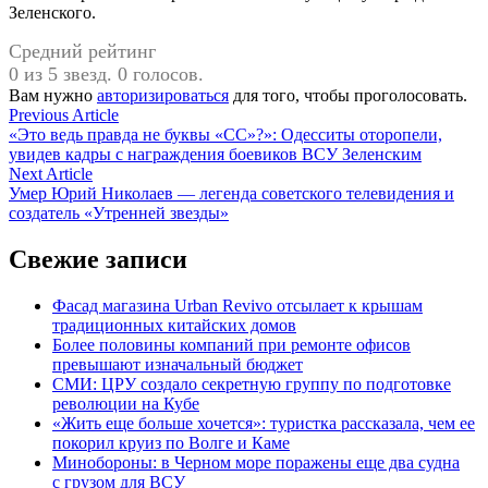
Зеленского.
Средний рейтинг
0 из 5 звезд. 0 голосов.
Вам нужно
авторизироваться
для того, чтобы проголосовать.
Навигация
Previous
Previous Article
article:
«Это ведь правда не буквы «СС»?»: Одесситы оторопели,
по
увидев кадры с награждения боевиков ВСУ Зеленским
записям
Next
Next Article
article:
Умер Юрий Николаев — легенда советского телевидения и
создатель «Утренней звезды»
Свежие записи
Фасад магазина Urban Revivo отсылает к крышам
традиционных китайских домов
Более половины компаний при ремонте офисов
превышают изначальный бюджет
СМИ: ЦРУ создало секретную группу по подготовке
революции на Кубе
«Жить еще больше хочется»: туристка рассказала, чем ее
покорил круиз по Волге и Каме
Минобороны: в Черном море поражены еще два судна
с грузом для ВСУ