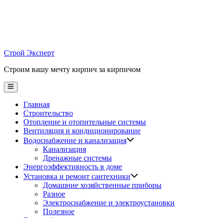
Skip
to
content
Строй Эксперт
Строим вашу мечту кирпич за кирпичом
Main
Menu
Главная
Строительство
Отопление и отопительные системы
Вентиляция и кондиционирование
Водоснабжение и канализация
Канализация
Дренажные системы
Энергоэффективность в доме
Установка и ремонт сантехники
Домашние хозяйственные приборы
Разное
Электроснабжение и электроустановки
Полезное