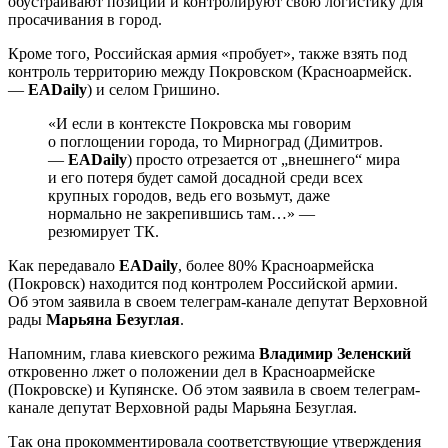
обустраивают позиции и контролируют свою логистику для
просачивания в город.
Кроме того, Российская армия «пробует», также взять под
контроль территорию между Покровском (Красноармейск.
—
EADaily
) и селом Гришино.
«И если в контексте Покровска мы говорим
о поглощении города, то Мирноград (Димитров.
—
EADaily
) просто отрезается от „внешнего“ мира
и его потеря будет самой досадной среди всех
крупных городов, ведь его возьмут, даже
нормально не закрепившись там…» —
резюмирует ТК.
Как передавало
EADaily
, более 80% Красноармейска
(Покровск) находится под контролем Российской армии.
Об этом заявила в своем телеграм-канале депутат Верховной
рады
Марьяна Безуглая
.
Напомним, глава киевского режима
Владимир Зеленский
откровенно лжет о положении дел в Красноармейске
(Покровске) и Купянске. Об этом заявила в своем телеграм-
канале депутат Верховной рады Марьяна Безуглая.
Так она прокомментировала соответствующие утверждения