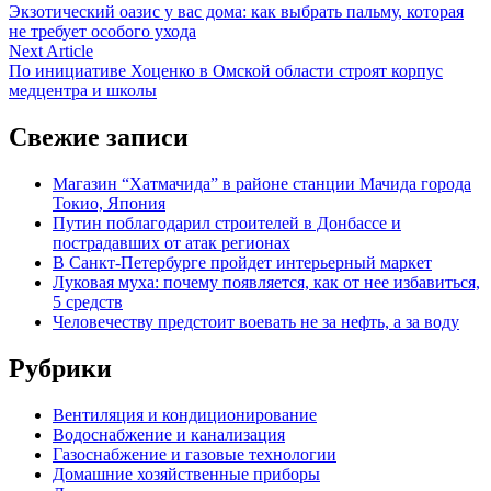
article:
Экзотический оазис у вас дома: как выбрать пальму, которая
по
не требует особого ухода
записям
Next
Next Article
article:
По инициативе Хоценко в Омской области строят корпус
медцентра и школы
Свежие записи
Магазин “Хатмачида” в районе станции Мачида города
Токио, Япония
Путин поблагодарил строителей в Донбассе и
пострадавших от атак регионах
В Санкт-Петербурге пройдет интерьерный маркет
Луковая муха: почему появляется, как от нее избавиться,
5 средств
Человечеству предстоит воевать не за нефть, а за воду
Рубрики
Вентиляция и кондиционирование
Водоснабжение и канализация
Газоснабжение и газовые технологии
Домашние хозяйственные приборы