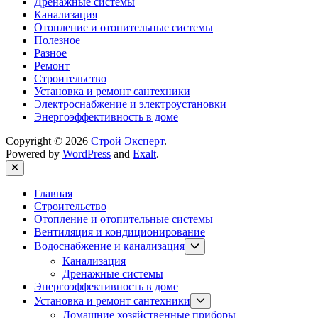
Дренажные системы
Канализация
Отопление и отопительные системы
Полезное
Разное
Ремонт
Строительство
Установка и ремонт сантехники
Электроснабжение и электроустановки
Энергоэффективность в доме
Copyright © 2026
Строй Эксперт
.
Powered by
WordPress
and
Exalt
.
Close
Главная
Строительство
Отопление и отопительные системы
Вентиляция и кондиционирование
Show
Водоснабжение и канализация
sub
Канализация
menu
Дренажные системы
Энергоэффективность в доме
Show
Установка и ремонт сантехники
sub
Домашние хозяйственные приборы