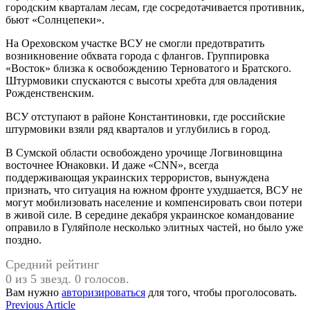
городским кварталам лесам, где сосредотачивается противник,
бьют «Солнцепеки».
На Ореховском участке ВСУ не смогли предотвратить
возникновение обхвата города с флангов. Группировка
«Восток» близка к освобождению Терноватого и Братского.
Штурмовики спускаются с высоты хребта для овладения
Рожденственским.
ВСУ отступают в районе Константиновки, где российские
штурмовики взяли ряд кварталов и углубились в город.
В Сумской области освобождено урочище Логвиновщина
восточнее Юнаковки. И даже «CNN», всегда
поддерживающая украинских террористов, вынуждена
признать, что ситуация на южном фронте ухудшается, ВСУ не
могут мобилизовать население и компенсировать свои потери
в живой силе. В середине декабря украинское командование
оправило в Гуляйполе несколько элитных частей, но было уже
поздно.
Средний рейтинг
0 из 5 звезд. 0 голосов.
Вам нужно
авторизироваться
для того, чтобы проголосовать.
Навигация
Previous
Previous Article