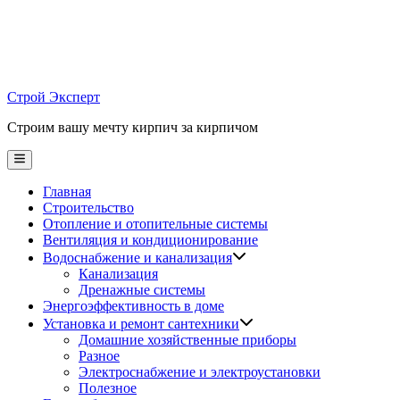
Skip
to
content
Строй Эксперт
Строим вашу мечту кирпич за кирпичом
Main
Menu
Главная
Строительство
Отопление и отопительные системы
Вентиляция и кондиционирование
Водоснабжение и канализация
Канализация
Дренажные системы
Энергоэффективность в доме
Установка и ремонт сантехники
Домашние хозяйственные приборы
Разное
Электроснабжение и электроустановки
Полезное