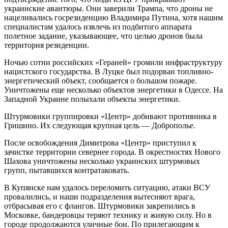
украинские авантюры. Они заверили Трампа, что дроны не
нацеливались госрезиденцию Владимира Путина, хотя нашим
специалистам удалось извлечь из подбитого аппарата
полетное задание, указывающее, что целью дронов была
территория резиденции.
Ночью сотни российских «Гераней» громили инфраструктуру
нацистского государства. В Луцке был подорван топливно-
энергетический объект, сообщается о большом пожаре.
Уничтожены еще несколько объектов энергетики в Одессе. На
Западной Украине полыхали объекты энергетики.
Штурмовики группировки «Центр» добивают противника в
Гришино. Их следующая крупная цель — Доброполье.
После освобождения Димитрова «Центр» приступил к
зачистке территории севернее города. В окрестностях Нового
Шахова уничтожены несколько украинских штурмовых
групп, пытавшихся контратаковать.
В Купянске нам удалось переломить ситуацию, атаки ВСУ
провалились, и наши подразделения вытесняют врага,
отбрасывая его с флангов. Штурмовики закрепились в
Московке, бандеровцы теряют технику и живую силу. Но в
городе продолжаются уличные бои. По прилегающим к